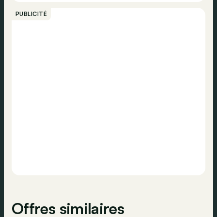
Peerlings UW MOBILITEIT, ONZE PASSIE!
Appeler
Radio
PUBLICITÉ
Norme Euro
-
Information traffic
Contacter
Contrôle de traction
ABS
ESP
Verrouillage centralisé
Airbag conducteur
Airbag passager
Offres similaires