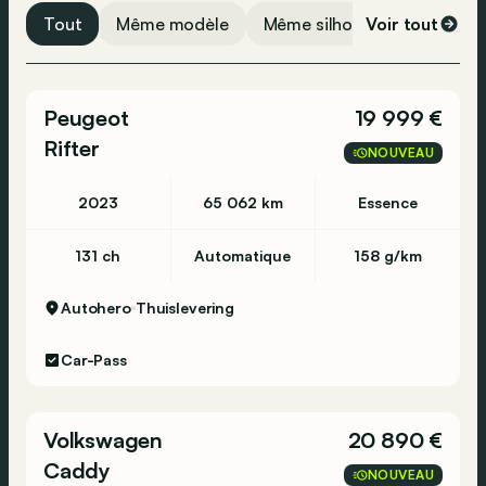
Tout
Même modèle
Même silhouette
Voir tout
Même 
Peugeot
19 999 €
Rifter
NOUVEAU
2023
65 062 km
Essence
131 ch
Automatique
158 g/km
Autohero
Thuislevering
Car-Pass
Volkswagen
20 890 €
Caddy
NOUVEAU