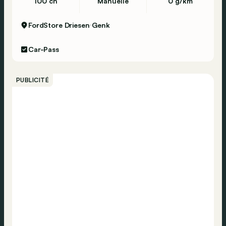
100 ch
Manuelle
0 g/km
FordStore Driesen
Genk
Car-Pass
PUBLICITÉ