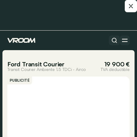
Toutes les voitures
1/15
Ford Transit Courier
19 900 €
Transit Courier Ambiente 1.5 TDCi - Airco
TVA déductible
PUBLICITÉ