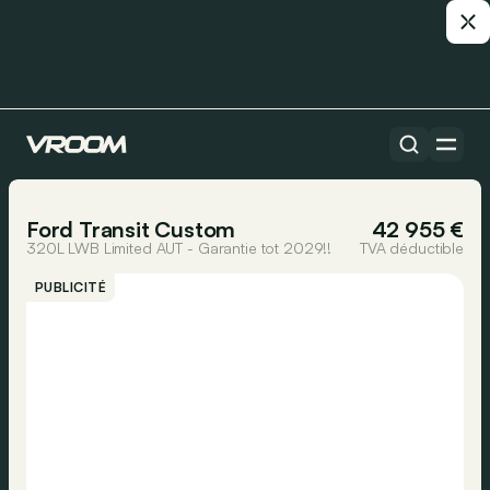
Toutes les voitures
1/30
Ford Transit Custom
42 955 €
320L LWB Limited AUT - Garantie tot 2029!!
TVA déductible
PUBLICITÉ