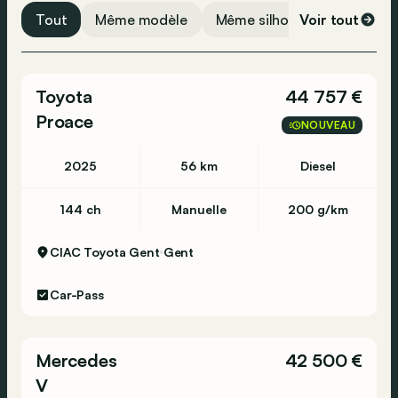
Vérification de la pression des pneus
Tout
Même modèle
Même silhouette
Voir tout
Même 
Airbag passager
Airbag conducteur
Toyota
44 757 €
Proace
NOUVEAU
2025
56 km
Diesel
144 ch
Manuelle
200 g/km
CIAC Toyota Gent
Gent
Car-Pass
Mercedes
42 500 €
V