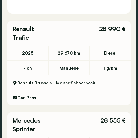
Niet verantwoordelijk voor schrijf of druk
fouten/ optielijst is op goed vertrouwen
ingegeven maar graag steeds aan het voertuig
Renault
28 990 €
te controleren.
Trafic
**Wij spreken Nederlands/ Nous parlons
Francais / We speak English / Wir sprechen
2025
29 670 km
Diesel
Deutsch**
- ch
Manuelle
1 g/km
Renault Brussels - Meiser
Schaerbeek
Car-Pass
Mercedes
28 555 €
Sprinter