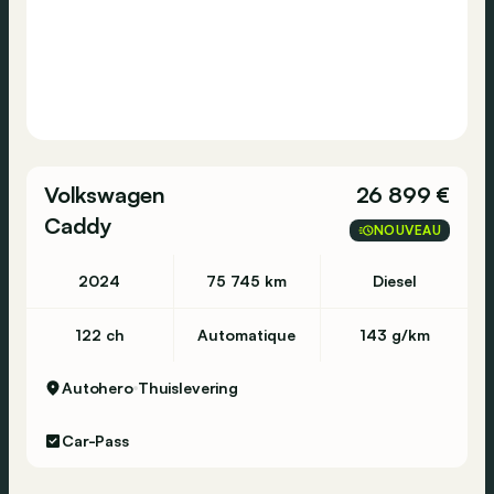
* Attache Remorque
* Polissage professionnel
Visitez www.pelterautogroup.be pour plus
d'informations et des photos supplémentaires
Achetez votre voiture EN LIGNE et profitez de:
Volkswagen
26 899 €
* Guidage par vidéo - WhatsApp
Caddy
NOUVEAU
* Lors d’un achat à distance, LIVRAISON
GRATUITE à domicile en Belgique ou retrait
2024
75 745 km
Diesel
dans notre nouveau showroom.
* Chez Pelter Autogroup vous bénéficiez d'une
122 ch
Automatique
143 g/km
garantie de remboursement.
* Reprise de votre voiture actuelle.
Autohero
Thuislevering
**Pelter Autogroup signifie:**
Car-Pass
* Salles d'exposition In & Outdoor.