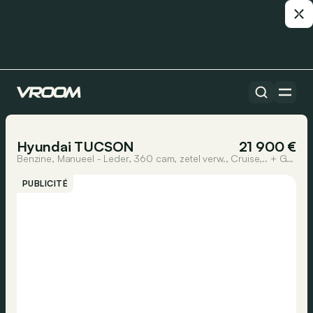
Toutes les voitures
1/11
Hyundai TUCSON
21 900 €
Benzine, Manueel - Leder, 360 cam, zetel verw., Cruise,.. + GARANTIE
PUBLICITÉ