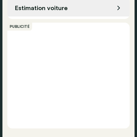
Assistance, technologie et sécurité
Estimation voiture
Aide au maintien de voie
Appeler
Aide au stationnement
PUBLICITÉ
Caméra de recul
Contacter
Assistance feux de route
Détecteur d'angle mort
Régulateur de vitesse
Capteurs de stationnement avant
Système de navigation
Feux automatiques
Assistance au démarrage en côte
ABS
ESP
Contrôle de distance de stationnement