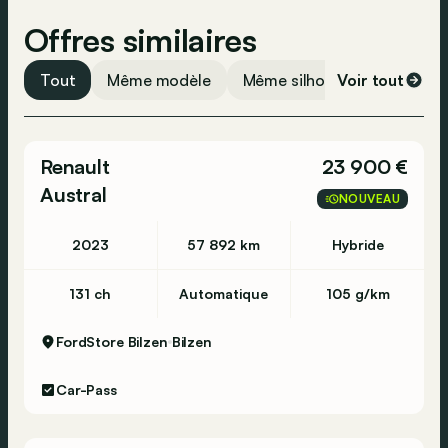
Assistance vocal
Offres similaires
USB
Radio
Tout
Même modèle
Même silhouette
Voir tout
Même 
Airbag conducteur
Airbag passager
Renault
23 900 €
Détection de fatigue
Austral
NOUVEAU
Verrouillage centralisé
Appel d'urgence
2023
57 892 km
Hybride
131 ch
Automatique
105 g/km
FordStore Bilzen
Bilzen
Car-Pass