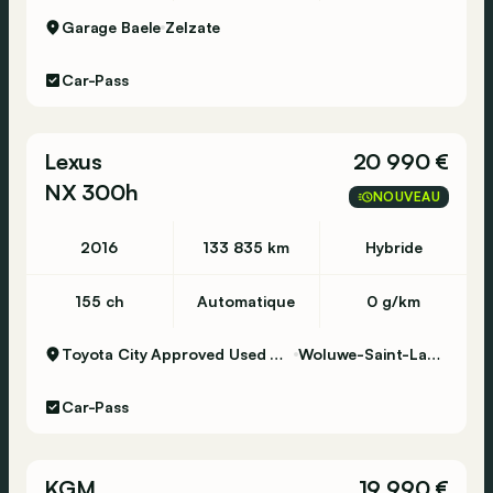
Garage Baele
Zelzate
Car-Pass
Lexus
20 990 €
NX 300h
NOUVEAU
2016
133 835 km
Hybride
155 ch
Automatique
0 g/km
Toyota City Approved Used Woluwe
Woluwe-Saint-Lambert
Car-Pass
KGM
19 990 €