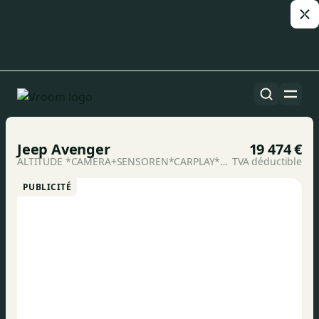
Toutes les voitures
1/20
Jeep Avenger
19 474 €
ALTITUDE *CAMERA+SENSOREN*CARPLAY*DAB*GPS*KLIMAATREGELING*
TVA déductible
PUBLICITÉ