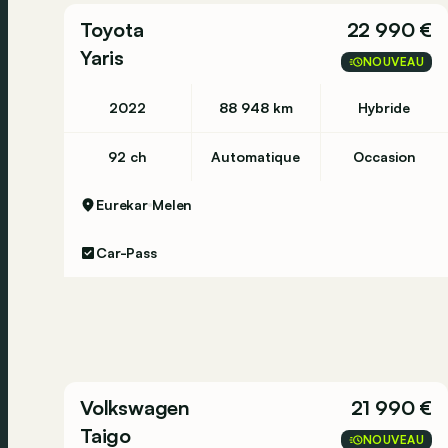
Émission de CO2 (WLTP): 177 g/km
Toyota
22 990 €
Yaris
NOUVEAU
Autres informations
Empattement: Standard Wheelbase
2022
88 948 km
Hybride
Déscription et options sous réserve d'erreur
92 ch
Automatique
Occasion
Eurekar
Melen
Car-Pass
Volkswagen
21 990 €
Taigo
NOUVEAU