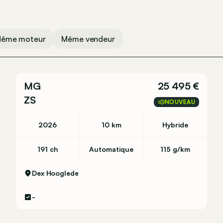
ême moteur
Même vendeur
MG
25 495 €
ZS
NOUVEAU
2026
10 km
Hybride
191 ch
Automatique
115 g/km
 kg)
Dex
Hooglede
-