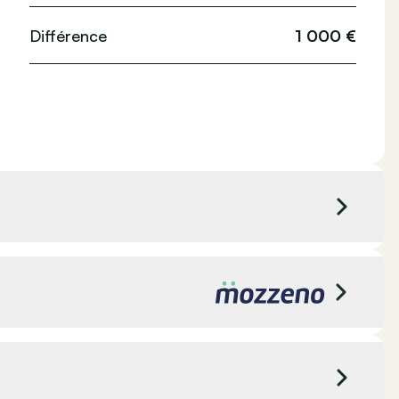
Différence
1 000 €
Jaguar Land Rover Liège
Barchon, Belgique