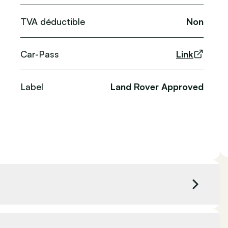
TVA déductible
Non
Car-Pass
Link
Label
Land Rover Approved
Couleur extérieure
Gris foncé