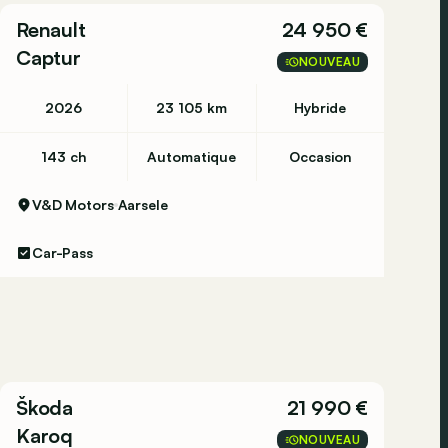
Renault
24 950 €
Captur
NOUVEAU
2026
23 105 km
Hybride
143 ch
Automatique
Occasion
V&D Motors
Aarsele
Car-Pass
Škoda
21 990 €
Karoq
NOUVEAU