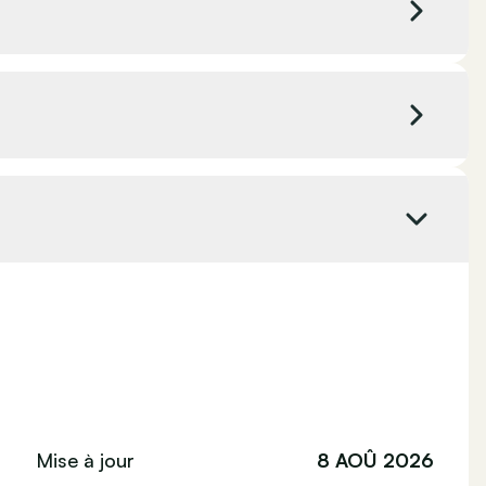
Couleur intérieure
Noir
Émission CO₂
140 g/km
Jantes alliage
Boîte de vitesses automatique
Norme Euro
6
Mise à jour
8 AOÛ 2026