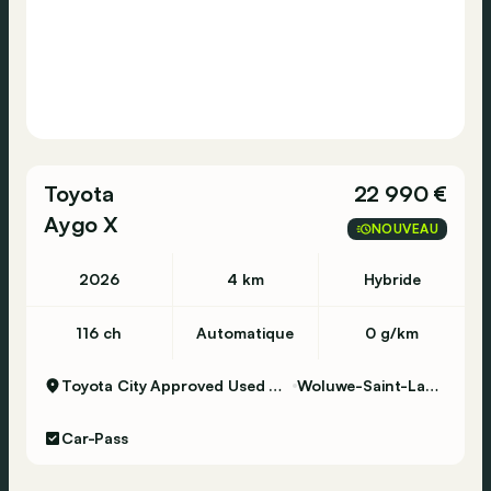
Toyota
22 990 €
Aygo X
NOUVEAU
2026
4 km
Hybride
116 ch
Automatique
0 g/km
Toyota City Approved Used Woluwe
Woluwe-Saint-Lambert
Car-Pass