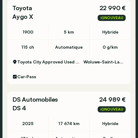
Toyota
22 990 €
Aygo X
NOUVEAU
1900
5 km
Hybride
115 ch
Automatique
0 g/km
Toyota City Approved Used Woluwe
Woluwe-Saint-Lambert
Car-Pass
DS Automobiles
24 989 €
DS 4
NOUVEAU
2025
17 674 km
Hybride