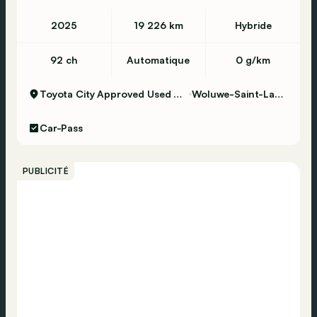
Appel d'urgence
2025
19 226 km
Hybride
ESP
Verrouillage centralisé
92 ch
Automatique
0 g/km
Vérification de la pression des pneus
Toyota City Approved Used Woluwe
Woluwe-Saint-Lambert
Airbag passager
Airbag conducteur
Car-Pass
ABS
PUBLICITÉ