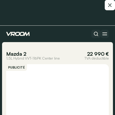
Toutes les voitures
1/22
Mazda 2
22 990 €
1.5L Hybrid VVT-116PK Center line
TVA déductible
PUBLICITÉ