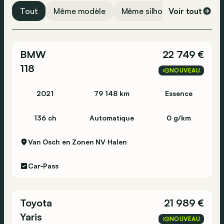
Assistance feux de route
Tout
Même modèle
Même silhouette
Voir tout
Même 
Détecteur de pluie
Caméra de recul
BMW
22 749 €
Assistance au freinage
118
Frein de parking électronique
NOUVEAU
Prolongateur d'autonomie
2021
79 148 km
Essence
USB
Assistance vocal
136 ch
Automatique
0 g/km
Radio DAB
Van Osch en Zonen NV
Halen
Bluetooth
Pneus d'été
Car-Pass
Airbag latéral
Détection de fatigue
Toyota
21 989 €
Contrôle de traction
Yaris
NOUVEAU