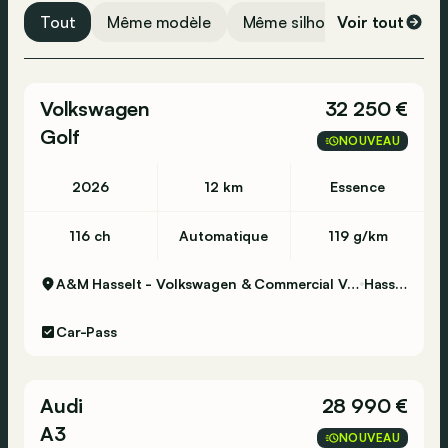
Tout
Même modèle
Même silhouette
Voir tout
Même 
Volkswagen
32 250 €
Golf
NOUVEAU
2026
12 km
Essence
116 ch
Automatique
119 g/km
A&M Hasselt - Volkswagen & Commercial Vehicles
Hasselt
Car-Pass
Audi
28 990 €
A3
NOUVEAU