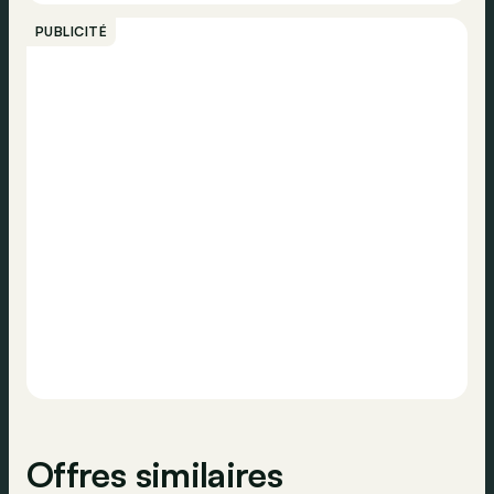
Appeler
Détecteur de pluie
PUBLICITÉ
Norme Euro
Euro 6d
Caméra de recul
Contacter
Cockpit numérique
Système de navigation
Offres similaires