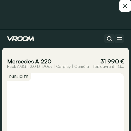
Toutes les voitures
1/30
Mercedes A 220
31 990 €
Pack AMG | 2.0 D 190cv | Carplay | Caméra | Toit ouvrant | GPS
PUBLICITÉ