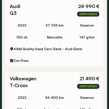
kan u ook bij ons terecht voor een
Audi
24 990 €
autoverzekering.
Q3
NOUVEAU
Welkom bij Hedin Automotive, uw Belgische
2022
57 705 km
Essence
partner in mobiliteit.
150 ch
Manuelle
147 g/km
A&M Quality Used Cars Genk - Audi
Genk
🇫🇷 Informations en Français:
Car-Pass
Informations générales
Forme de carrosserie: Ludospace
Code du modèle: -
Volkswagen
21 490 €
Numéro d'immatriculation: VEH-31
T-Cross
NOUVEAU
Informations techniques
Couple: 260 Nm
2022
56 400 km
Essence
Nombre de cylindres: 4
Transmission: 6 vitesses, Commande manuelle