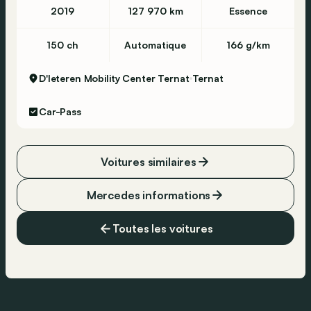
pour votre entreprise. Qu'il s'agisse d'un achat,
2019
127 970 km
Essence
d'un financement ou d'un leasing. Nous
entretenons votre voiture dans nos ateliers et
150 ch
Automatique
166 g/km
réparons les dégâts si nécessaire. Pour vous
offrir tout le comfort à votre nouvelle voiture,
D'Ieteren Mobility Center Ternat
Ternat
vous pouvez également vous adresser à nous
pour l'assurance automobile.
Car-Pass
Bienvenue chez Hedin Automotive, votre
partenaire belge en mobilité.
Voitures similaires
Mercedes informations
Toutes les voitures