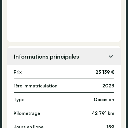
Informations principales
Prix
23 139 €
1ère immatriculation
2023
Type
Occasion
Kilométrage
42 791 km
Jours en ligne
159