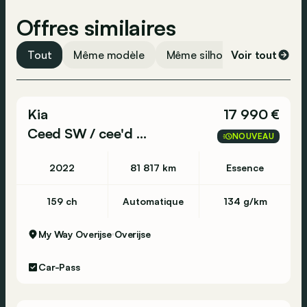
Offres similaires
Tout
Même modèle
Même silhouette
Voir tout
Même 
Kia
17 990 €
Ceed SW / cee'd SW
NOUVEAU
2022
81 817 km
Essence
159 ch
Automatique
134 g/km
My Way Overijse
Overijse
Car-Pass