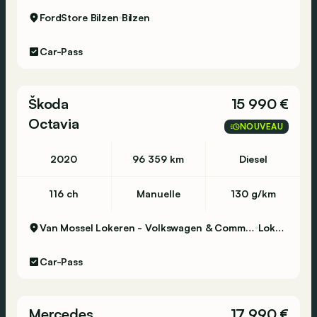
FordStore Bilzen
Bilzen
Car-Pass
Škoda
15 990 €
Octavia
NOUVEAU
2020
96 359 km
Diesel
116 ch
Manuelle
130 g/km
Van Mossel Lokeren - Volkswagen & Commercial Vehicles
Lokeren
Car-Pass
Mercedes
17 990 €