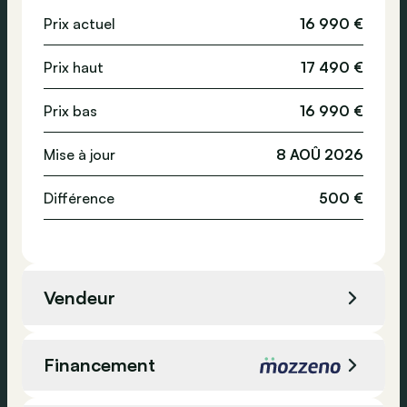
Détecteur de pluie
Prix actuel
16 990 €
Norme Euro
-
Caméra de recul
Prix haut
17 490 €
Système de navigation
ESP
Prix bas
16 990 €
Mise à jour
8 AOÛ 2026
Différence
500 €
Vendeur
Groupe Autosphere Chênée -
Vendeur
Skoda
Financement
Adresse
Chenee, Belgique