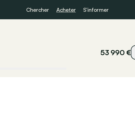
Chercher
Acheter
S’informer
53 990 €