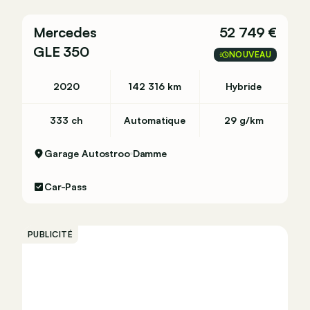
Mercedes
52 749 €
GLE 350
NOUVEAU
m (1 op 15,4)
2020
142 316 km
Hybride
333 ch
Automatique
29 g/km
ied Aflevering BE:
Garage Autostroo
Damme
Car-Pass
PUBLICITÉ
ied (24 maanden)