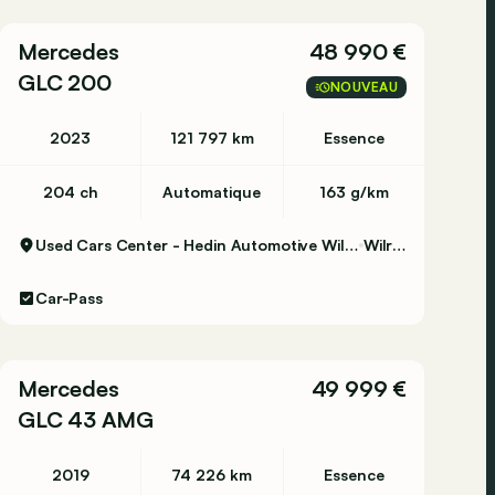
Mercedes
48 990 €
GLC 200
NOUVEAU
2023
121 797 km
Essence
204 ch
Automatique
163 g/km
Used Cars Center - Hedin Automotive Wilrijk
Wilrijk
Car-Pass
Mercedes
49 999 €
GLC 43 AMG
2019
74 226 km
Essence