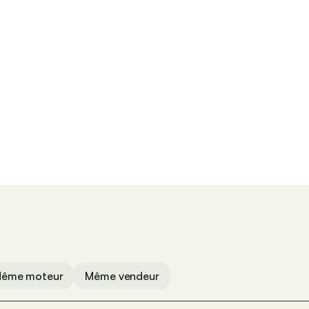
CUT | zwart (601), Stof
ême moteur
Même vendeur