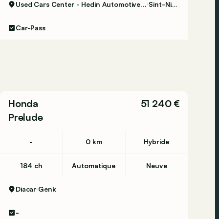
Used Cars Center - Hedin Automotive Sint-Niklaas
Sint-Niklaas
Car-Pass
Honda
51 240 €
Prelude
-
0 km
Hybride
184 ch
Automatique
Neuve
Diacar
Genk
-