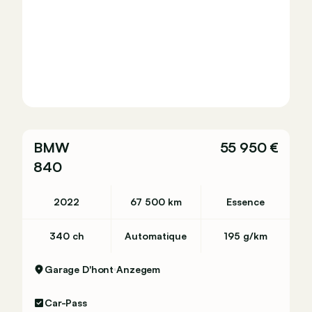
 kg)
BMW
55 950 €
840
2022
67 500 km
Essence
340 ch
Automatique
195 g/km
Garage D'hont
Anzegem
,5 l/100km
Car-Pass