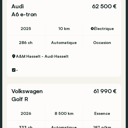
Audi
62 500 €
Informations générales
A6 e-tron
Code du modèle: V295
Numéro d'immatriculation: VEH-31
2025
10 km
Électrique
Informations techniques
Couple: 565 Nm
286 ch
Automatique
Occasion
Transmission
A&M Hasselt - Audi
Hasselt
Gamme: 646 km
-
Transmission
Transmission: 1 vitesses, Automatique
Volkswagen
61 990 €
Performances
Golf R
Accélération (0-100): 6,4 s
Vitesse de pointe: 210 km/h
2026
8 500 km
Essence
Mesures
333 ch
Automatique
187 g/km