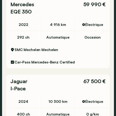
Mercedes
59 990 €
EQE 350
Environnement et consommation
Consommation d'électricité moyenne (WLTP):
16,3 kWh/100km
2022
4 916 km
Électrique
Label énergétique: A
292 ch
Automatique
Occasion
Condition
État technique: bon
SMC Mechelen
Mechelen
État optique: bon
Conditions d'intérieur: bon
Car-Pass
Mercedes-Benz Certified
Nombre de clés: 2
Garantie
Jaguar
67 500 €
Garantie: Hedin Certified Garantie 12mnd
I-Pace
Emballages de livraison disponibles:
2024
10 300 km
Électrique
- Hedin Certified Budget BE (inclus):
Contrôle technique avant la vente + attache de
400 ch
Automatique
0 g/km