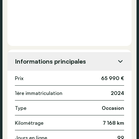
Informations principales
Prix
65 990 €
1ère immatriculation
2024
Type
Occasion
Kilométrage
7 168 km
Jours en ligne
99