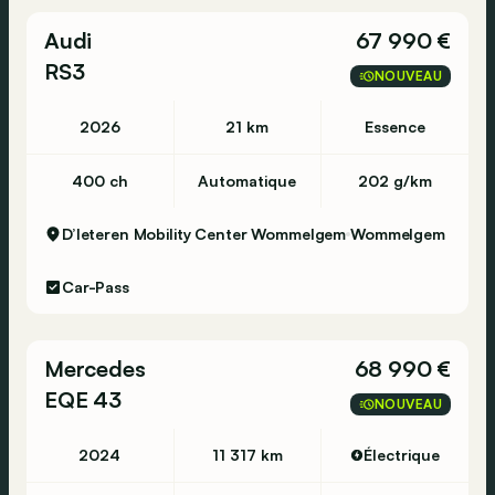
Audi
67 990 €
Accu
Accu: 96 kWh, Conditie: 99%
RS3
NOUVEAU
Accu laadvermogen: 11 kW
Accu snellaadvermogen: 170 kW
2026
21 km
Essence
Interieur
400 ch
Automatique
202 g/km
Interieur: A651, Stof
Aantal zitplaatsen: 5
D’Ieteren Mobility Center Wommelgem
Wommelgem
Milieu en verbruik
Car-Pass
Gemiddeld elektriciteitsverbruik (WLTP): 16,3
kWh/100km
Energielabel: A
Mercedes
68 990 €
EQE 43
NOUVEAU
Staat
Technische staat: goed
2024
11 317 km
Électrique
Optische staat: goed
Staat interieur: goed