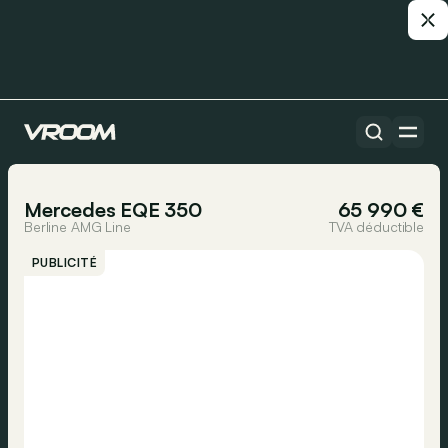
Toutes les voitures
1/41
Mercedes EQE 350
65 990 €
Berline AMG Line
TVA déductible
PUBLICITÉ