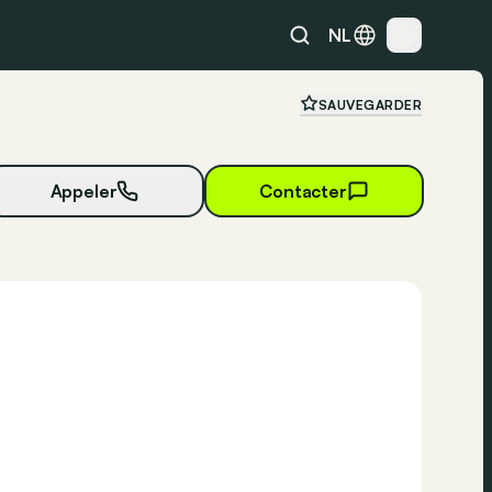
NL
SAUVEGARDER
Appeler
Contacter
48 photos