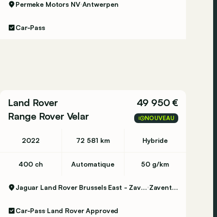
Permeke Motors NV
Antwerpen
Car-Pass
Land Rover
49 950 €
Range Rover Velar
NOUVEAU
2022
72 581 km
Hybride
400 ch
Automatique
50 g/km
Jaguar Land Rover Brussels East - Zaventem
Zaventem
Car-Pass
Land Rover Approved