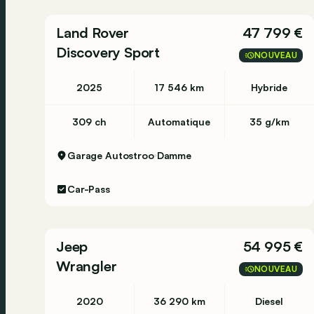
Energielabel: D
Land Rover
47 799 €
Staat
Discovery Sport
Technische staat: goed
NOUVEAU
Optische staat: goed
Staat interieur: goed
2025
17 546 km
Hybride
Aantal sleutels: 2
309 ch
Automatique
35 g/km
Afleverpakketten
Inbegrepen afleverpakket: Mercedes-Benz Certif
Garage Autostroo
Damme
Technische keuring voor verkoop + trekhaak
(indien van toepassing)
Car-Pass
Hedin Certified 126-puntencheck
Car-Pass
Reinigen binnen- en buitenkant - standaard
Jeep
54 995 €
Pechhulp in Europa (gedurende 1 jaar)
Wrangler
NOUVEAU
Dit afleverpakket bevat: Mercedes-Benz Certif
2020
36 290 km
Diesel
Overige informatie