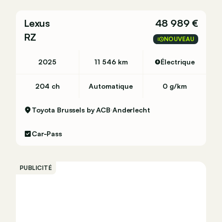
Lexus
48 989 €
RZ
NOUVEAU
2025
11 546 km
Électrique
204 ch
Automatique
0 g/km
ied Aflevering BE:
Toyota Brussels by ACB
Anderlecht
Car-Pass
PUBLICITÉ
ied (24 maanden)