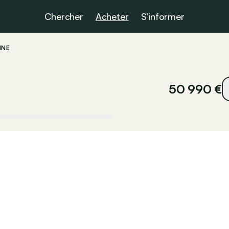
Chercher
Acheter
S’informer
INE
50 990 €