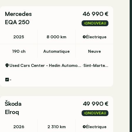
Mercedes
46 990 €
EQA 250
NOUVEAU
2025
8 000 km
Électrique
190 ch
Automatique
Neuve
Used Cars Center - Hedin Automotive Sint-Martens-Latem
Sint-Martens-Latem
-
Škoda
49 990 €
Elroq
NOUVEAU
2026
2 310 km
Électrique