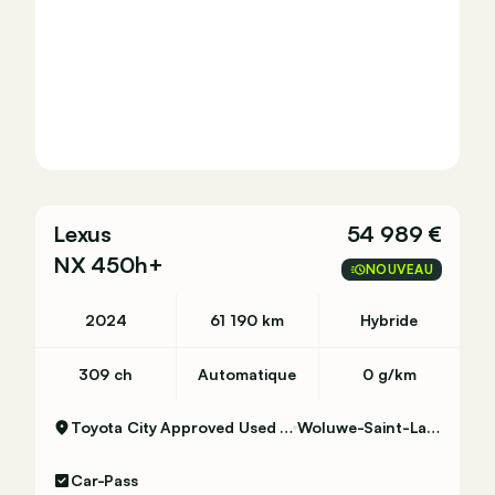
Lexus
54 989 €
NX 450h+
NOUVEAU
 kg)
2024
61 190 km
Hybride
309 ch
Automatique
0 g/km
Toyota City Approved Used Woluwe
Woluwe-Saint-Lambert
,7 l/100km
Car-Pass