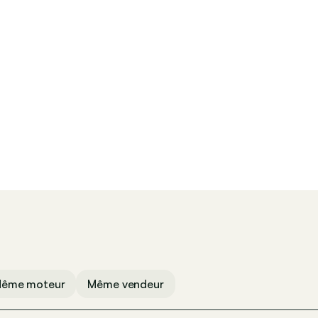
Verrouillage centralisé
ême moteur
Même vendeur
 (1 op 13,0)