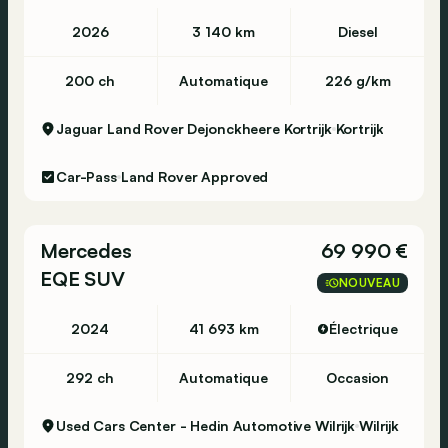
Dimensions (LxlxH): 471 x 189 x 164 cm
2026
3 140 km
Diesel
Empattement: 289 cm
200 ch
Automatique
226 g/km
Poids
Poids à vide: 2.325 kg
Jaguar Land Rover Dejonckheere Kortrijk
Kortrijk
Capacité de charge: 560 kg
PBV: 2.885 kg
Car-Pass
Land Rover Approved
Poids de traction max.: 2.000 kg (non freiné
750 kg)
Mercedes
69 990 €
Intérieur
EQE SUV
Intérieur: noir
NOUVEAU
Environnement
2024
41 693 km
Électrique
Émission de CO2 (WLTP): 11 g/km
Label énergétique: A
292 ch
Automatique
Occasion
Classe d'émission: Euro 6e
Used Cars Center - Hedin Automotive Wilrijk
Wilrijk
Consommation