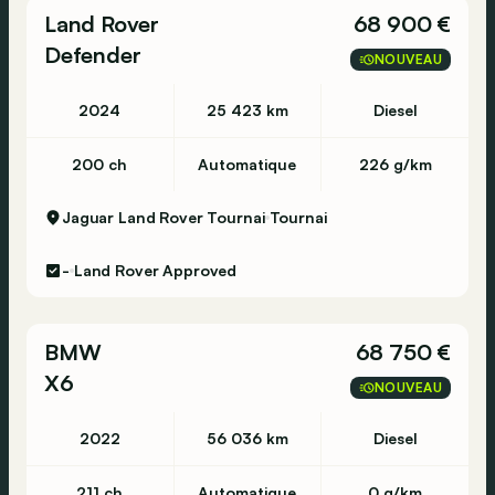
Hedin Certified contrôle en 99 points
Land Rover
68 900 €
Car-Pass
Defender
Nettoyage intérieur et extérieur - standard
NOUVEAU
Assistance dépannage en Europe (pendant 1
an)
2024
25 423 km
Diesel
Cet emballage de livraison contient: Hedin
Certified Garantie 12 mnd (12 mois de garantie)
200 ch
Automatique
226 g/km
Autres informations
Jaguar Land Rover Tournai
Tournai
climatisation: fonctionne
Message d'erreur: Non
-
Land Rover Approved
BMW
68 750 €
X6
NOUVEAU
2022
56 036 km
Diesel
211 ch
Automatique
0 g/km