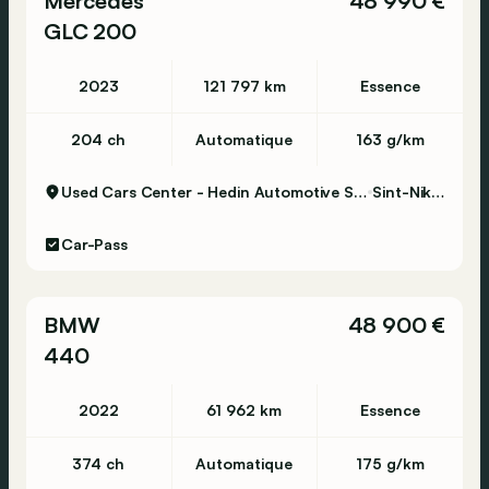
Mercedes
48 990 €
Tél : 015/40.11.11
GLC 200
E-mail :
certified@smcme.be
2023
121 797 km
Essence
Horaires d'ouverture
Du lundi au vendredi de 9h00 à 18h00
204 ch
Automatique
163 g/km
Samedi 9h00 - 17h00
Used Cars Center - Hedin Automotive Sint-Niklaas
Sint-Niklaas
Adresse
SMC Mechelen
Car-Pass
Brusselsesteenweg 359
2800 Mechelen
BMW
48 900 €
440
2022
61 962 km
Essence
374 ch
Automatique
175 g/km