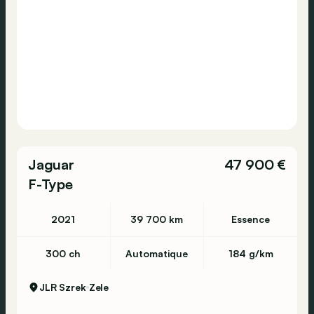
2800 Mechelen
🇫🇷 Informations en Français:
Informations générales
Année du modèle: 2022
Code du modèle: C253
Numéro d'immatriculation: 039080
Jaguar
47 900 €
F-Type
Informations techniques
Couple: 700 Nm
2021
39 700 km
Essence
Nombre de cylindres: 4
Hybride rechargeable: Oui
300 ch
Automatique
184 g/km
Réservoir de carburant: 50 litres
Transmission: 9 vitesses, Automatique
JLR Szrek
Zele
Accélération (0-100): 6,2 s
Vitesse de pointe: 230 km/h