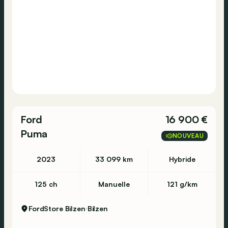
Consultez cette
MINI
Countryman
Cooper
ALL4
sur Autohero.com pour plus d'informations
concernant l'historique d'entretien et les
Ford
16 900 €
éventuelles imperfections.
Puma
NOUVEAU
https://www.autohero.com/fr_be/mini-
countryman/id/9228d448-58d4-4fa8-a36c-
2023
33 099 km
Hybride
fe2eda1aadc6/?
MID=BE_CLA_2_22_0_0_0_0&utm_source=CLA&utm_m
125 ch
Manuelle
121 g/km
Avez-vous encore des questions?
FordStore Bilzen
Bilzen
N’hésitez pas à prendre contact sur notre site
Autohero ou contactez nous au numéro +32