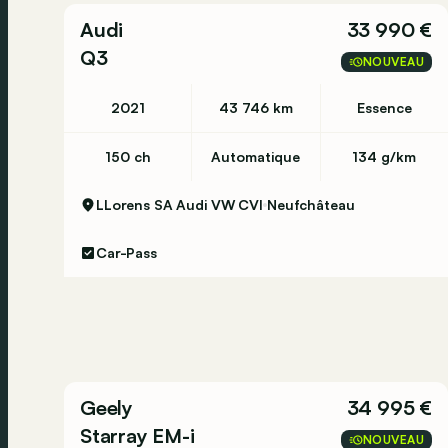
Audi
33 990 €
Q3
NOUVEAU
2021
43 746 km
Essence
150 ch
Automatique
134 g/km
LLorens SA Audi VW CVI
Neufchâteau
Car-Pass
Geely
34 995 €
Starray EM-i
NOUVEAU