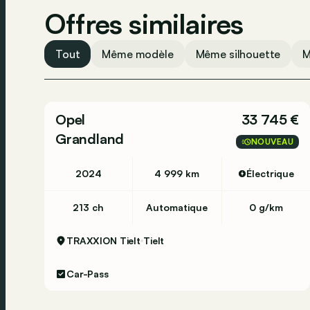
Offres similaires
Tout
Même modèle
Même silhouette
M
Opel
33 745 €
Grandland
NOUVEAU
2024
4 999 km
Électrique
213 ch
Automatique
0 g/km
TRAXXION Tielt
Tielt
Car-Pass