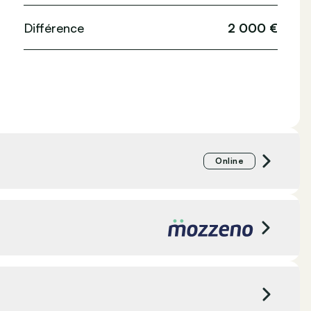
Différence
2 000 €
Online
BMW Jorssen Zuid
Aartselaar, Belgique