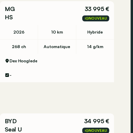
MG
33 995 €
HS
NOUVEAU
2026
10 km
Hybride
268 ch
Automatique
14 g/km
Dex
Hooglede
-
BYD
34 995 €
Seal U
NOUVEAU