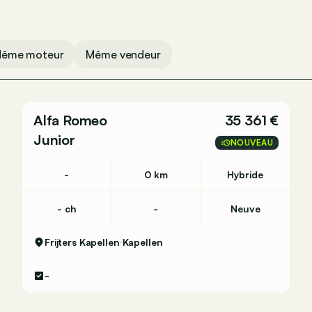
ême moteur
Même vendeur
Alfa Romeo
35 361 €
Junior
NOUVEAU
-
0 km
Hybride
- ch
-
Neuve
Frijters Kapellen
Kapellen
-