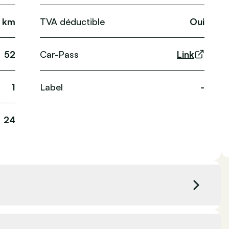
 km
TVA déductible
Oui
52
Car-Pass
Link
1
Label
-
24
0 cc
Couleur extérieure
Noir