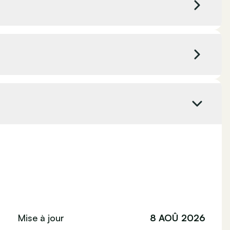
 kW
Couleur intérieure
Noir
4 ch
Émission CO₂
0 g/km
ique
Norme Euro
-
onnement
Radio DAB
ices
e la pression des pneus
Alarme
Mise à jour
8 AOÛ 2026