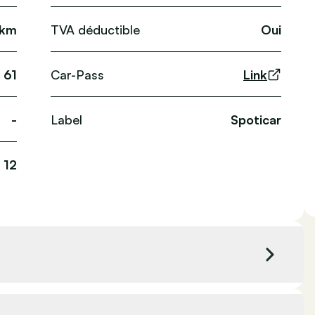
 km
TVA déductible
Oui
61
Car-Pass
Link
-
Label
Spoticar
12
c
Couleur extérieure
Gris clair