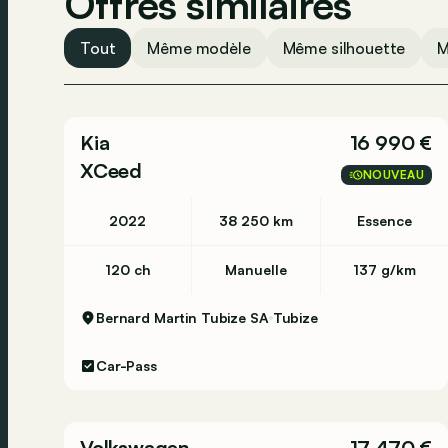
Offres similaires
Tout
Même modèle
Même silhouette
M
Kia
16 990 €
XCeed
NOUVEAU
2022
38 250 km
Essence
120 ch
Manuelle
137 g/km
Bernard Martin Tubize SA
Tubize
Car-Pass
Volkswagen
17 470 €