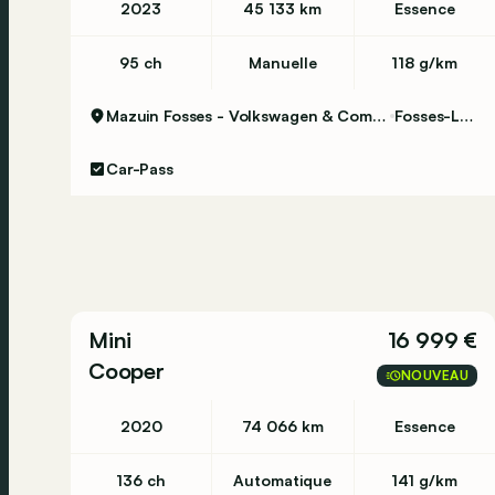
2023
45 133 km
Essence
95 ch
Manuelle
118 g/km
Mazuin Fosses - Volkswagen & Commercial Vehicles
Fosses-La-Ville
Car-Pass
Mini
16 999 €
Cooper
NOUVEAU
2020
74 066 km
Essence
136 ch
Automatique
141 g/km