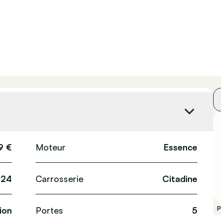
9 €
Moteur
Essence
24
Carrosserie
Citadine
ion
Portes
5
P