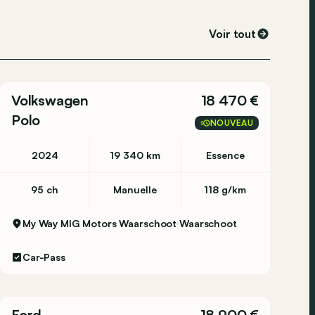
Voir tout
Volkswagen
18 470 €
Polo
NOUVEAU
2024
19 340 km
Essence
95 ch
Manuelle
118 g/km
My Way MIG Motors Waarschoot
Waarschoot
Car-Pass
Ford
18 900 €