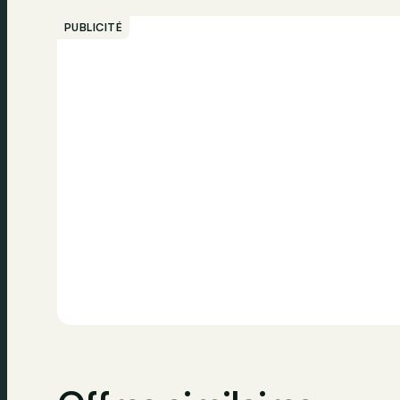
Bluetooth
USB
PUBLICITÉ
Assistance vocal
Radio
Airbag passager
ABS
Pneus d'été
Verrouillage ce
Surveillance de la pression des pneus