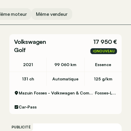
ême moteur
Même vendeur
Volkswagen
17 950 €
Golf
NOUVEAU
2021
99 060 km
Essence
131 ch
Automatique
125 g/km
Mazuin Fosses - Volkswagen & Commercial Vehicles
Fosses-La-Ville
Car-Pass
PUBLICITÉ