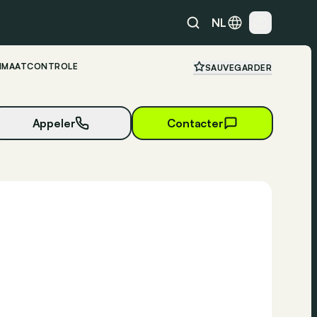
NL
KLIMAATCONTROLE
SAUVEGARDER
Appeler
Contacter
40 photos