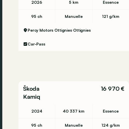
2026
5 km
Essence
95 ch
Manuelle
121 g/km
Percy Motors Ottignies
Ottignies
Car-Pass
Škoda
16 970 €
Kamiq
2024
40 337 km
Essence
95 ch
Manuelle
124 g/km