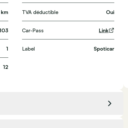
 km
TVA déductible
Oui
103
Car-Pass
Link
1
Label
Spoticar
12
c
Couleur extérieure
Gris foncé