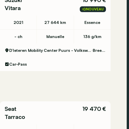
Vitara
NOUVEAU
2021
27 644 km
Essence
- ch
Manuelle
136 g/km
D’Ieteren Mobility Center Puurs - Volkswagen & Commercial Vehicles
Breendonk
Car-Pass
Seat
19 470 €
Tarraco