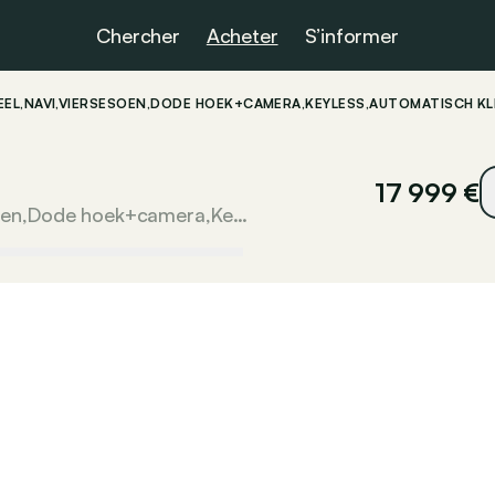
Chercher
Acheter
S’informer
EEL,NAVI,VIERSESOEN,DODE HOEK+CAMERA,KEYLESS,AUTOMATISCH 
17 999 €
Turbo Allure manueel,Navi,Viersesoen,Dode hoek+camera,Keyless,Automatisch klimaatcontrole