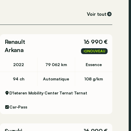
Voir tout
Renault
16 990 €
Arkana
NOUVEAU
2022
79 062 km
Essence
94 ch
Automatique
108 g/km
D'Ieteren Mobility Center Ternat
Ternat
Car-Pass
Suzuki
16 990 €