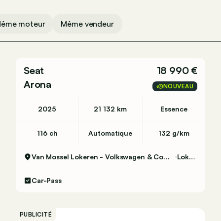
ême moteur
Même vendeur
Seat
18 990 €
Arona
NOUVEAU
2025
21 132 km
Essence
116 ch
Automatique
132 g/km
Van Mossel Lokeren - Volkswagen & Commercial Vehicles
Lokeren
Car-Pass
PUBLICITÉ