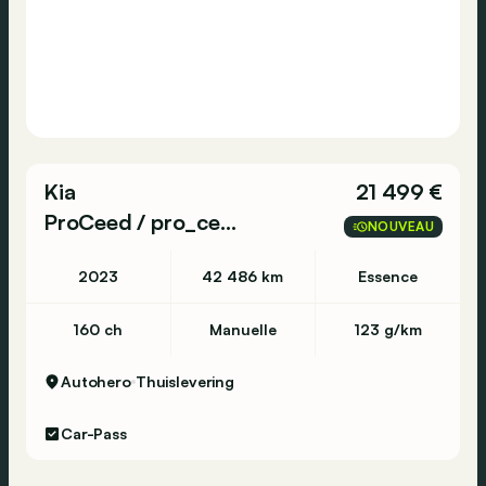
Kia
21 499 €
ProCeed / pro_cee'd
NOUVEAU
2023
42 486 km
Essence
160 ch
Manuelle
123 g/km
Autohero
Thuislevering
Car-Pass