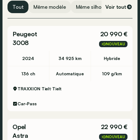
Caméra de recul
Tout
Même modèle
Même silhouette
Voir tout
Même 
Assistance au freinage
Frein de parking électronique
Peugeot
20 990 €
Phares jour
3008
USB
NOUVEAU
Assistance vocal
2024
34 925 km
Hybride
Système de navigation
Radio DAB
136 ch
Automatique
109 g/km
Bluetooth
TRAXXION Tielt
Tielt
Système d'ouverture sans clé
Airbag latéral
Car-Pass
Détection de fatigue
Appel d'urgence
Opel
22 990 €
ESP
Astra
NOUVEAU