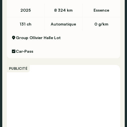
Verrouillage centralisé
2025
8 324 km
Essence
Vérification de la pression des pneus
Airbag passager
131 ch
Automatique
0 g/km
Airbag conducteur
Group Ollivier Halle
Lot
Car-Pass
PUBLICITÉ