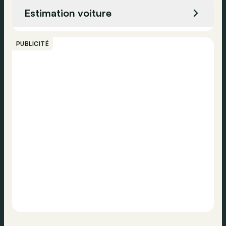
Assistance vocal
Estimation voiture
Pneus d'été
Appeler
Verrouillage centralisé
PUBLICITÉ
Vérification de la pression des pneus
Contacter
Appel d'urgence
Airbag latéral
Airbag passager
Airbag conducteur