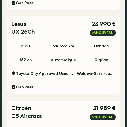
Car-Pass
Lexus
23 990 €
UX 250h
NOUVEAU
2021
94 392 km
Hybride
152 ch
Automatique
0 g/km
Toyota City Approved Used Woluwe
Woluwe-Saint-Lambert
Car-Pass
Citroën
21 989 €
C5 Aircross
NOUVEAU