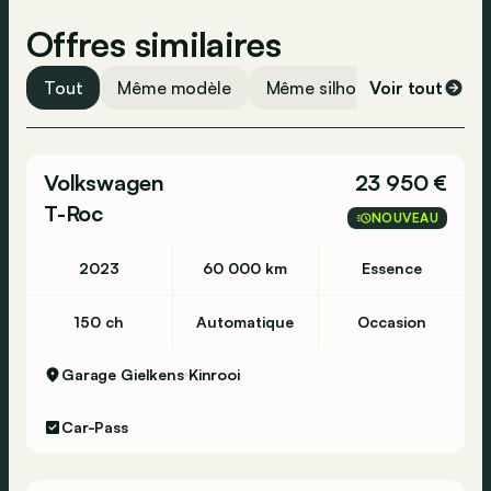
Offres similaires
Tout
Même modèle
Même silhouette
Voir tout
Même 
Volkswagen
23 950 €
T-Roc
NOUVEAU
2023
60 000 km
Essence
150 ch
Automatique
Occasion
Garage Gielkens
Kinrooi
Car-Pass