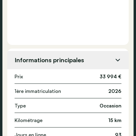
Informations principales
Prix
33 994 €
1ère immatriculation
2026
Type
Occasion
Kilométrage
15 km
Jours en ligne
93