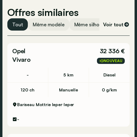
Offres similaires
Tout
Même modèle
Même silhouette
Voir tout
Même 
Opel
32 336 €
Vivaro
NOUVEAU
-
5 km
Diesel
120 ch
Manuelle
0 g/km
Bariseau Mottrie Ieper
Ieper
-