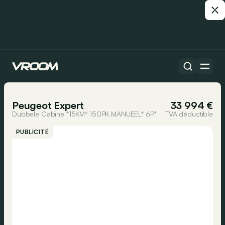
Toutes les voitures
1/18
Peugeot Expert
33 994 €
Dubbele Cabine *15KM* 150PK MANUEEL* 6P*
TVA déductible
PUBLICITÉ