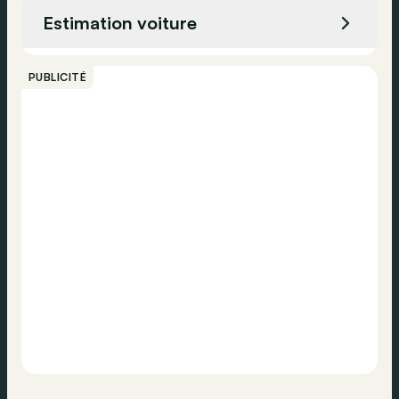
Airbag latéral
Estimation voiture
Détection de fatigue
Appeler
Appel d'urgence
PUBLICITÉ
ESP
Contacter
Verrouillage centralisé
Vérification de la pression des pneus
Airbag passager
Airbag conducteur