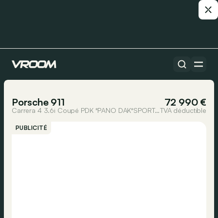
Toutes les voitures
1/21
Porsche 911
72 990 €
Carrera 4 3.6i Coupé PDK *PANO DAK*SPORT CHRONO*GEVENTILEERDE ZETELS*...
TVA déductible
PUBLICITÉ