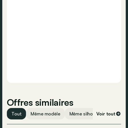
Appeler
ESP
Norme Euro
-
ABS
Contacter
Alarme
Offres similaires
Tout
Même modèle
Même silhouette
Voir tout
Même 