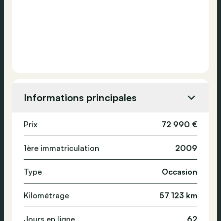
Informations principales
Prix
72 990 €
1ère immatriculation
2009
Type
Occasion
Kilométrage
57 123 km
Jours en ligne
62