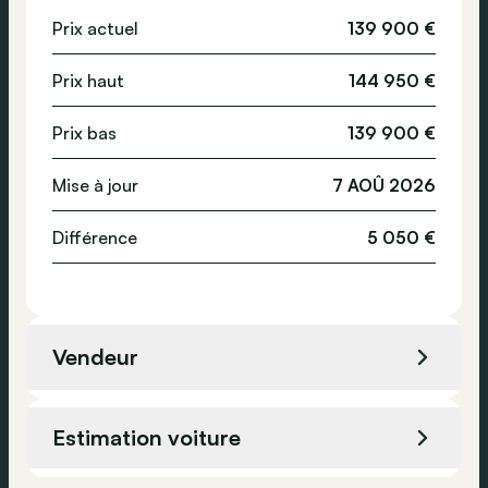
Prix actuel
139 900 €
Norme Euro
6
Prix haut
144 950 €
Prix bas
139 900 €
Mise à jour
7 AOÛ 2026
Différence
5 050 €
Vendeur
Vendeur
Kwanten garage nv
Estimation voiture
Adresse
Heusden-Zolder, Belgique