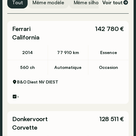
Tout
Même modèle
Même silhouette
Voir tout
Même 
Ferrari
142 780 €
California
2014
77 910 km
Essence
560 ch
Automatique
Occasion
B&O Diest NV
DIEST
-
Donkervoort
128 511 €
Corvette