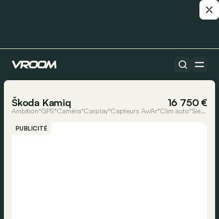
Toutes les voitures
1/27
Škoda Kamiq
16 750 €
Ambition*GPS*Caméra*Carplay*Capteurs Av/Ar*Clim auto*Sièges Av chauffants
PUBLICITÉ