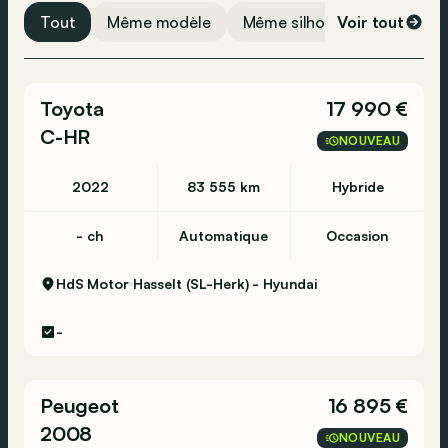
Tout
Même modèle
Même silhouette
Voir tout
Même 
Toyota
17 990 €
C-HR
NOUVEAU
2022
83 555 km
Hybride
- ch
Automatique
Occasion
HdS Motor
Hasselt (SL-Herk) - Hyundai
-
Peugeot
16 895 €
2008
NOUVEAU