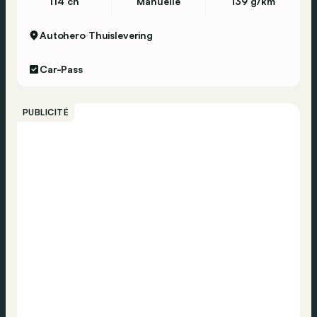
114 ch
Manuelle
139 g/km
Autohero
Thuislevering
Car-Pass
PUBLICITÉ