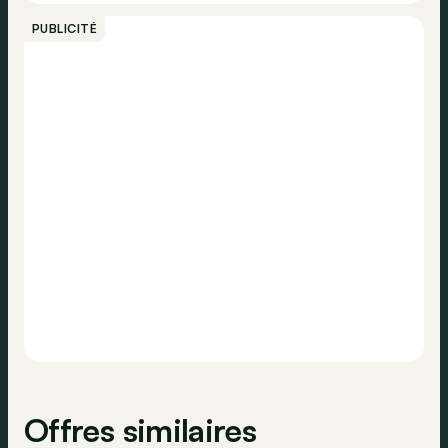
Appeler
Détecteur de pluie
PUBLICITÉ
Norme Euro
Euro 6d
Caméra de recul
Contacter
Cockpit numérique
Système de navigation
Phares jour
ESP
Offres similaires