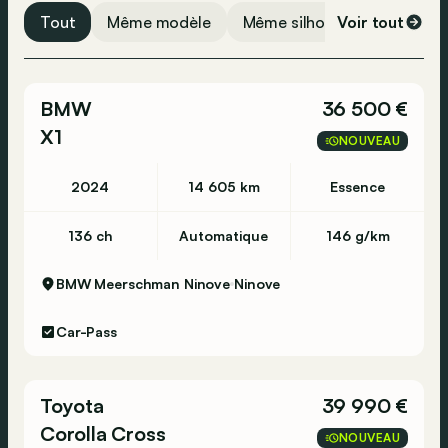
Tout
Même modèle
Même silhouette
Voir tout
Même 
BMW
36 500 €
X1
NOUVEAU
2024
14 605 km
Essence
136 ch
Automatique
146 g/km
BMW Meerschman Ninove
Ninove
Car-Pass
Toyota
39 990 €
Corolla Cross
NOUVEAU