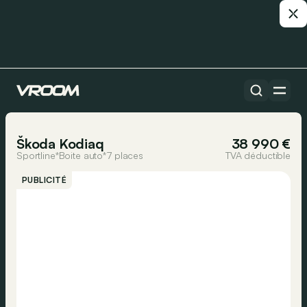
Toutes les voitures
1/27
Škoda Kodiaq
38 990 €
Sportline*Boite auto*7 places
TVA déductible
PUBLICITÉ