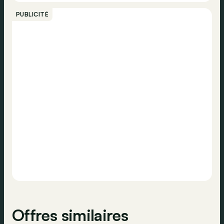
Appeler
Régulateur de vitesse
PUBLICITÉ
Norme Euro
Euro 6d
Détecteur de pluie
Contacter
Caméra de recul
Système de navigation
Hayon arrière électrique
Phares jour
ESP
Offres similaires