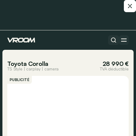
Toutes les voitures
1/26
Toyota Corolla
28 990 €
TS Style | carplay | camera
TVA déductible
PUBLICITÉ