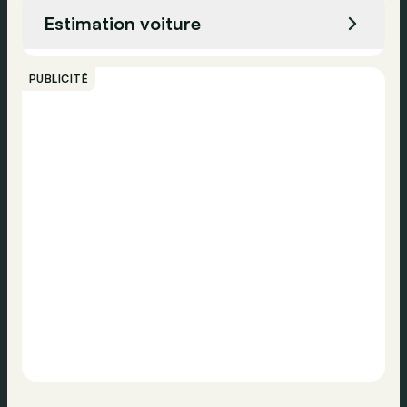
Système de détection des panneaux
Estimation voiture
Caméra de recul
Appeler
Assistance feux de route
PUBLICITÉ
Assistance au démarrage en côte
Contacter
Capteurs de stationnement avant
Frein de parking électronique
Assistance au freinage
Phares jour
USB
Système de navigation
Radio DAB
Radio
Assistance vocal
Bluetooth