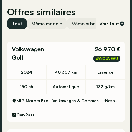
Système d'ouverture sans clé
Offres similaires
Pneus d'été
Verrouillage centralisé
Tout
Même modèle
Même silhouette
Voir tout
Même 
Appel d'urgence
Détection de fatigue
Volkswagen
26 970 €
Vérification de la pression des pneus
Golf
NOUVEAU
ESP
Contrôle de traction
2024
40 307 km
Essence
Alarme
150 ch
Automatique
132 g/km
Airbag latéral
Airbag passager
MIG Motors Eke - Volkswagen & Commercial Vehicles
Nazareth
Airbag conducteur
Car-Pass
ABS