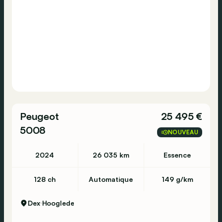
Consultez cette
Volkswagen
Caddy
2.0 TDI
Maxi
sur Autohero.com pour plus d'informations
concernant l'historique d'entretien et les
Peugeot
25 495 €
éventuelles imperfections.
5008
NOUVEAU
https://www.autohero.com/fr_be/volkswagen-
caddy/id/da30d8fb-eb38-47dd-95b6-
2024
26 035 km
Essence
4d3b7252f20d/?
MID=BE_CLA_2_22_0_0_0_0&utm_source=CLA&utm_m
128 ch
Automatique
149 g/km
Avez-vous encore des questions?
Dex
Hooglede
N’hésitez pas à prendre contact sur notre site
Autohero ou contactez nous au numéro +32