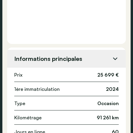
Informations principales
Prix
25 699 €
1ère immatriculation
2024
Type
Occasion
Kilométrage
91 261 km
Jours en ligne
60