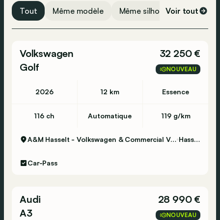
Airbag arrière
Tout
Même modèle
Même silhouette
Voir tout
Même 
Volkswagen
32 250 €
Golf
NOUVEAU
2026
12 km
Essence
116 ch
Automatique
119 g/km
A&M Hasselt - Volkswagen & Commercial Vehicles
Hasselt
Car-Pass
Audi
28 990 €
A3
NOUVEAU