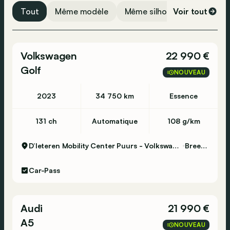
Kit de réparation de pneus d'urgence
Tout
Même modèle
Même silhouette
Voir tout
Même 
ESP
Airbag arrière
Volkswagen
22 990 €
Golf
NOUVEAU
2023
34 750 km
Essence
131 ch
Automatique
108 g/km
D’Ieteren Mobility Center Puurs - Volkswagen & Commercial Vehicles
Breendonk
Car-Pass
Audi
21 990 €
A5
NOUVEAU