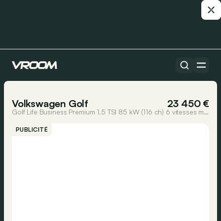
Toutes les voitures
1/17
Volkswagen Golf
23 450 €
Golf Life Business Premium 1.5 TSI 85 kW (116 ch) 6 vitesses manuel
PUBLICITÉ