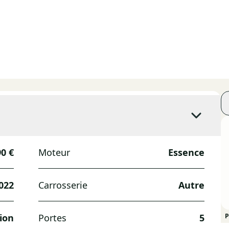
90 €
Moteur
Essence
022
Carrosserie
Autre
ion
Portes
5
P