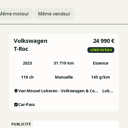
Même moteur
Même vendeur
Volkswagen
24 990 €
T-Roc
NOUVEAU
2023
31 719 km
Essence
110 ch
Manuelle
145 g/km
Van Mossel Lokeren - Volkswagen & Commercial Vehicles
Lokeren
Car-Pass
PUBLICITÉ