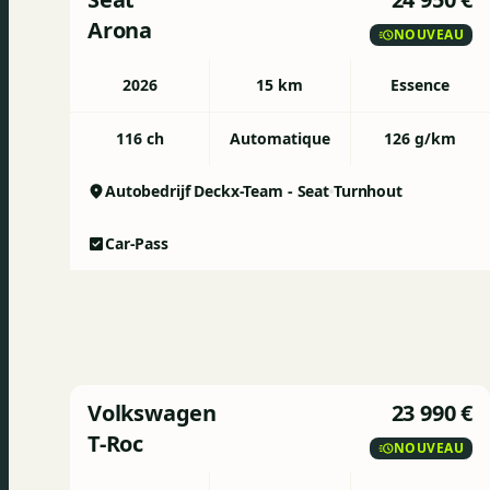
Arona
NOUVEAU
2026
15 km
Essence
116 ch
Automatique
126 g/km
Autobedrijf Deckx-Team - Seat
Turnhout
Car-Pass
Volkswagen
23 990 €
T-Roc
NOUVEAU