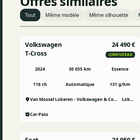
Offres similaires
Tout
Même modèle
Même silhouette
Volkswagen
24 490 €
T-Cross
NOUVEAU
2024
30 055 km
Essence
116 ch
Automatique
131 g/km
Van Mossel Lokeren - Volkswagen & Commercial Vehicles
Lokeren
Car-Pass
Seat
24 950 €