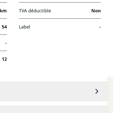
 km
TVA déductible
Non
54
Label
-
-
12
Couleur extérieure
Gris clair