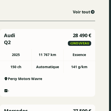
Voir tout
Audi
28 490 €
Q2
NOUVEAU
2025
11 767 km
Essence
150 ch
Automatique
141 g/km
Percy Motors
Wavre
-
Mercedes
27 500 €