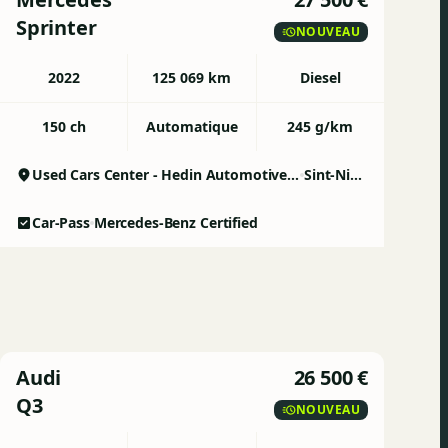
Sprinter
NOUVEAU
2022
125 069 km
Diesel
150 ch
Automatique
245 g/km
Used Cars Center - Hedin Automotive Sint-Niklaas
Sint-Niklaas
Car-Pass
Mercedes-Benz Certified
Audi
26 500 €
Q3
NOUVEAU