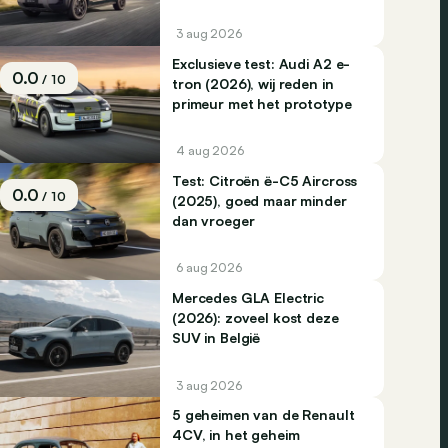
3 aug 2026
Exclusieve test: Audi A2 e-
0.0
/ 10
tron (2026), wij reden in
primeur met het prototype
4 aug 2026
Test: Citroën ë-C5 Aircross
0.0
/ 10
(2025), goed maar minder
dan vroeger
6 aug 2026
Mercedes GLA Electric
(2026): zoveel kost deze
SUV in België
3 aug 2026
5 geheimen van de Renault
4CV, in het geheim