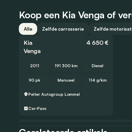
Koop een Kia Venga of ver
Alle
Zelfde carrosserie
Zelfde motorisat
Kia
4 650 €
Venga
2011
191 300 km
Diesel
90 pk
Manueel
114 g/km
Pelter Autogroup
Lommel
Car-Pass