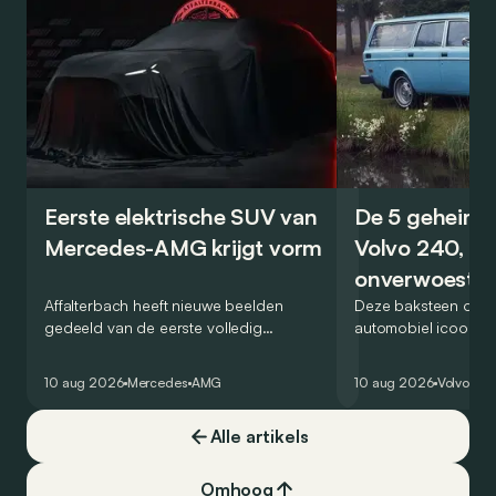
Eerste elektrische SUV van
De 5 geheime
Mercedes-AMG krijgt vorm
Volvo 240, de
onverwoestb
Affalterbach heeft nieuwe beelden
kubus
Deze baksteen op w
gedeeld van de eerste volledig
automobiel icoon? Ja
elektrische SUV die uitsluitend als
nieuw genre in het 
Mercedes-AMG wordt verkocht. Veel
van de veilige, prak
10 aug 2026
Mercedes
AMG
10 aug 2026
Volvo
Ret
wordt echter nog niet prijsgegeven.
onverwoestbare bre
zeker snuifje ‘chique
Alle artikels
een ongelooflijk suc
zegt alles: hij was b
markt in 4 reeksen.
Omhoog