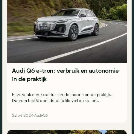
Audi Q6 e-tron: verbruik en autonomie
in de praktijk
Er zit vaak een kloof tussen de theorie en de praktijk...
Daarom test Vroom de officiële verbruiks- en
autonomiecijfers van de constructeurs aan de hand van
realistische routes op onze Belgische wegen. Vandaag
22 okt 2024
Audi
Q6
kruipen we achter het stuur van de middelgrote
elektrische SUV van Audi: de Q6 e-tron, in de middelste
versie 55 quattro.