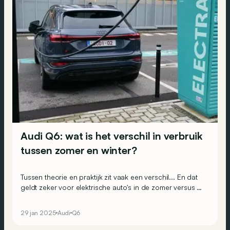
Audi Q6: wat is het verschil in verbruik
tussen zomer en winter?
Tussen theorie en praktijk zit vaak een verschil... En dat
geldt zeker voor elektrische auto's in de zomer versus de
winter. Daarom hebben we de werkelijke verschillen in
verbruik en actieradius getest tussen een zomer- en
29 jan 2025
Audi
Q6
winterrit met hetzelfde model. We maken de balans op
met de volledig elektrische Audi Q6 e-tron quattro.