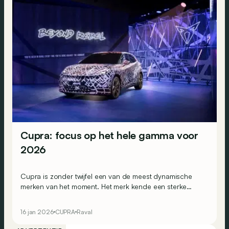
Cupra: focus op het hele gamma voor
2026
Cupra is zonder twijfel een van de meest dynamische
merken van het moment. Het merk kende een sterke
groei en lanceerde in korte tijd heel wat modellen. Raak
je daardoor het overzicht wat kwijt binnen het aanbod?
16 jan 2026
CUPRA
Raval
Geen paniek, we nemen samen het gamma voor 2026
onder de loep van het nieuwe hippe merk binnen de