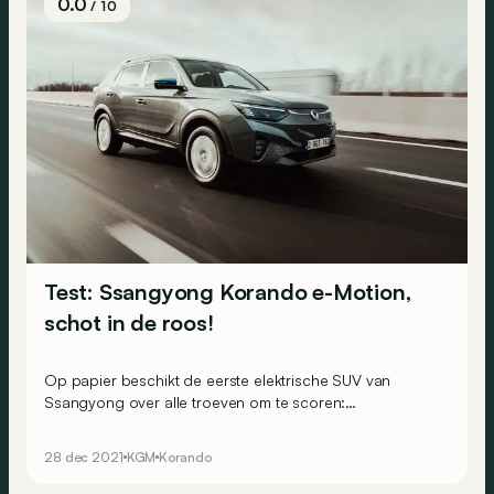
0.0
/ 10
Test: Ssangyong Korando e-Motion,
schot in de roos!
Op papier beschikt de eerste elektrische SUV van
Ssangyong over alle troeven om te scoren:
gebruiksgemak, een volledige uitrusting en een
competitieve prijs. Maar is deze Korando e-Motion echt
28 dec 2021
KGM
Korando
zo interessant?