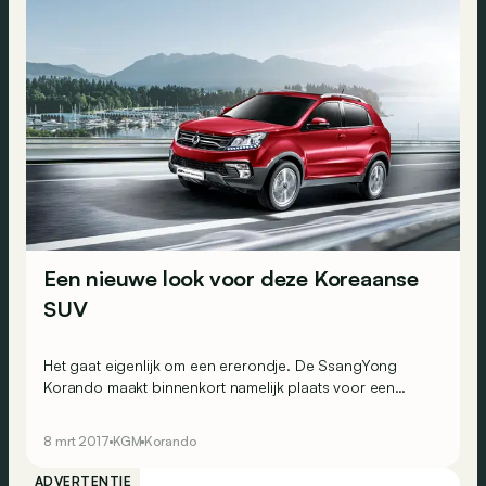
Een nieuwe look voor deze Koreaanse
SUV
Het gaat eigenlijk om een ererondje. De SsangYong
Korando maakt binnenkort namelijk plaats voor een
gloednieuw model. Om zijn carrière in schoonheid af te
ronden, krijgt hij een laatste facelift.
8 mrt 2017
KGM
Korando
ADVERTENTIE