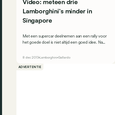
Video: meteen drie
Lamborghini’s minder in
Singapore
Met een supercar deelnemen aan een rally voor
het goede doel is niet altijd een goed idee. Na
het dramatische ongeval van de Amerikaanse
acteur Paul Walker vorige week, geraakten deze
8 dec 2013
Lamborghini
Gallardo
keer drie Lamborghini’s (twee Gallardo’s en één
Aventador) betrokken in een zwaar ongeval. Het
ADVERTENTIE
speelde zich af in de buitenwijken van Singapore,
bij een liefdadigheidsevenement. Bij het
indrukwekkende ongeluk vlogen drie bolides in
brand.