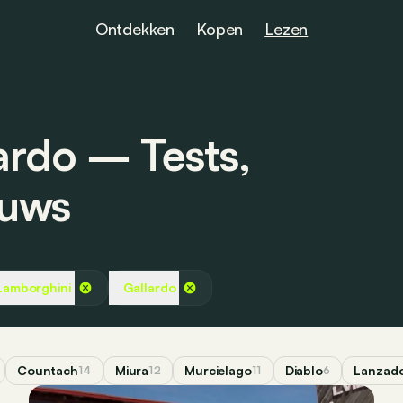
Ontdekken
Kopen
Lezen
ardo ― Tests,
euws
Lamborghini
Gallardo
Countach
Miura
Murcielago
Diablo
Lanzad
14
12
11
6