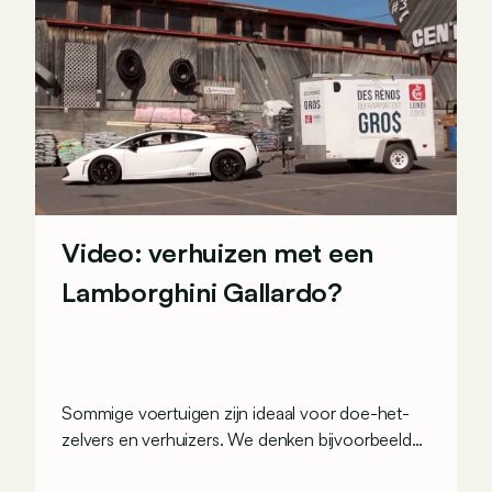
Video: verhuizen met een
Lamborghini Gallardo?
Sommige voertuigen zijn ideaal voor doe-het-
zelvers en verhuizers. We denken bijvoorbeeld
aan de Volvo V70 of de Mercedes E-Klasse,
twee breaks met een erg groot koffervolume.