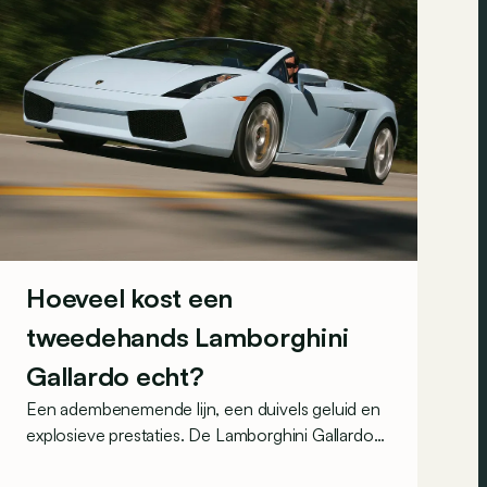
Hoeveel kost een
tweedehands Lamborghini
Gallardo echt?
Een adembenemende lijn, een duivels geluid en
explosieve prestaties. De Lamborghini Gallardo
heeft het allemaal en is de meest verkochte
Lamborghini. Je vindt dus heel wat zoekertjes,