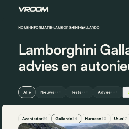
HOME
INFORMATIE
LAMBORGHINI
GALLARDO
Lamborghini Gall
advies en autoni
Alle
Nieuws
Tests
Advies
Aventador
Gallardo
Huracan
Urus
34
34
30
17