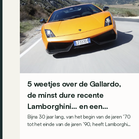
5 weetjes over de Gallardo,
de minst dure recente
Lamborghini… en een
toekomstig
Bijna 30 jaar lang, van het begin van de jaren ’70
tot het einde van de jaren ’90, heeft Lamborghini
verzamelaarsobject?
regelmatig met het faillissement geflirt. Toen VW
in 1998 het prestigemerk overnam, startte het