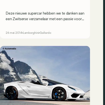
Deze nieuwe supercar hebben we te danken aan
een Zwitserse verzamelaar met een passie voor
Lamborghini en Zagato. Om Albert Spiess te
plezieren, sloegen de twee Italiaanse
26 mei 2014
Lamborghini
Gallardo
grootheden de handen in elkaar.