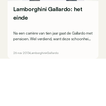
Lamborghini Gallardo: het
einde
Na een carrière van tien jaar gaat de Gallardo met
pensioen. Wel verdiend, want deze schoonheid
heeft het leven van de constructeur veranderd:
één op de twee Lamborghini’s is een Gallardo.
26 nov 2013
Lamborghini
Gallardo