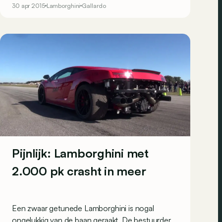
30 apr 2015
Lamborghini
Gallardo
maar is dit model wel een goed idee?
Pijnlijk: Lamborghini met
2.000 pk crasht in meer
Een zwaar getunede Lamborghini is nogal
ongelukkig van de baan geraakt. De bestuurder