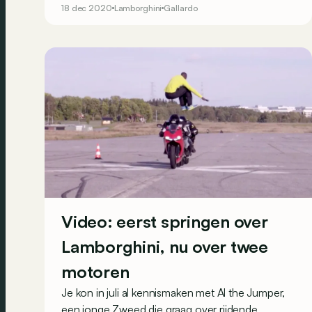
18 dec 2020
Lamborghini
Gallardo
een paar grote projecten, waaronder de komst
van een nieuw ‘instapmodel’: de Gallardo.
Vandaag vind je hem voor ‘bodemprijzen’.
Video: eerst springen over
Lamborghini, nu over twee
motoren
Je kon in juli al kennismaken met Al the Jumper,
een jonge Zweed die graag over rijdende