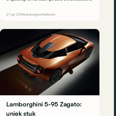
verloor met hoge snelheid de macht over het
stuur en hield er een natte broek aan over.
27 jan 2015
Lamborghini
Gallardo
Lamborghini 5-95 Zagato:
uniek stuk