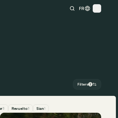
FR
Filters
2
or
Revuelto
Sian
3
3
1