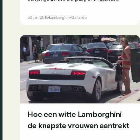
voertuigen en allerhande voorwerpen springt.
30 jan 2015
Lamborghini
Gallardo
Hoe een witte Lamborghini
de knapste vrouwen aantrekt