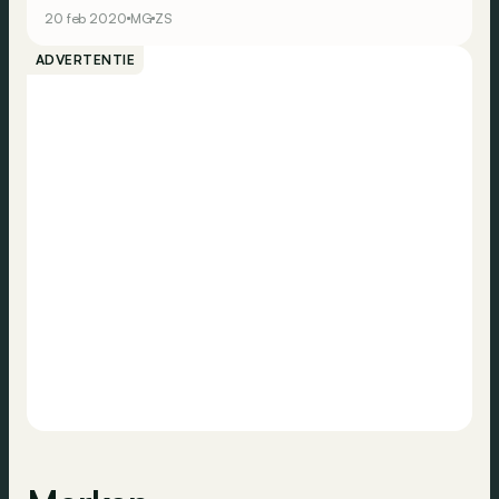
kennismaking met een elektrische SUV uit China?
20 feb 2020
MG
ZS
ADVERTENTIE