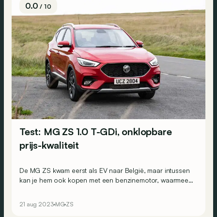
0.0
/ 10
Test: MG ZS 1.0 T-GDi, onklopbare
prijs-kwaliteit
De MG ZS kwam eerst als EV naar België, maar intussen
kan je hem ook kopen met een benzinemotor, waarmee
je wel bijzonder veel auto krijgt voor het geld...
21 aug 2023
MG
ZS