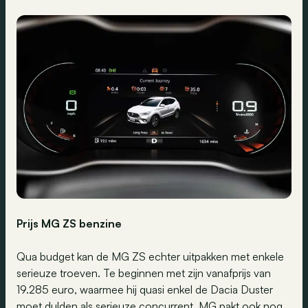
Prijs MG ZS benzine
Qua budget kan de MG ZS echter uitpakken met enkele
serieuze troeven. Te beginnen met zijn vanafprijs van
19.285 euro, waarmee hij quasi enkel de Dacia Duster
moet dulden als serieuze concurrent. MG pakt ook nog