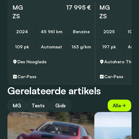
MG
17 995 €
MG
ZS
ZS
2024
45 961 km
Benzine
2025
10 6
109 pk
Automaat
163 g/km
197 pk
Auto
Dex
Hooglede
Autohero
Thuisl
Car-Pass
Car-Pass
Gerelateerde artikels
MG
Tests
Gids
Alle