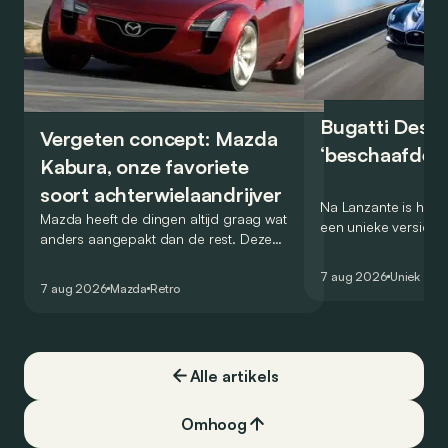
Bugatti Destr
Vergeten concept: Mazda
‘beschaafde’ 
Kabura, onze favoriete
soort achterwielaandrijver
Na Lanzante is het n
Mazda heeft de dingen altijd graag wat
een unieke versie v
anders aangepakt dan de rest. Deze
voor te stellen die
conceptcar die in 2006 debuteerde in
voor gebruik op de
7 aug 2026
Uniek
Detroit bewijst dat op heel knappe wijze.
7 aug 2026
Mazda
Retro
Alle artikels
Omhoog