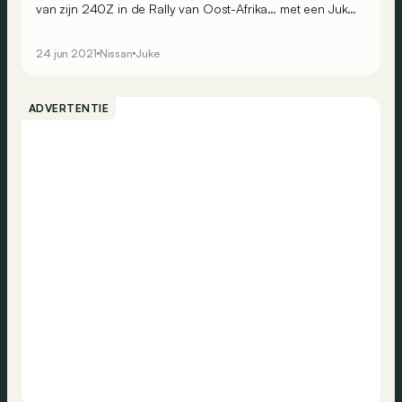
van zijn 240Z in de Rally van Oost-Afrika… met een Juke
die opgewassen is tegen zwaar terrein.
24 jun 2021
Nissan
Juke
ADVERTENTIE