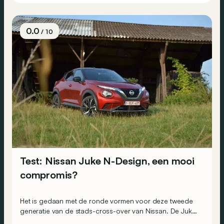
0.0
/ 10
Test: Nissan Juke N-Design, een mooi
compromis?
Het is gedaan met de ronde vormen voor deze tweede
generatie van de stads-cross-over van Nissan. De Juke
ziet er vandaag gespierder en dynamischer uit. Hij