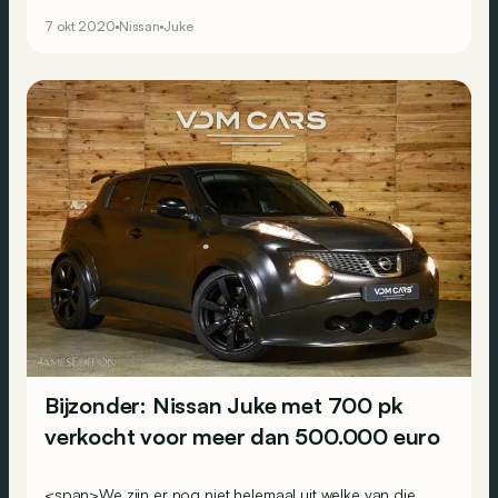
probeert trouwens ook sportiviteit te combineren met
7 okt 2020
Nissan
Juke
dagelijkse praktische bruikbaarheid. Een geslaagde
combinatie?
Bijzonder: Nissan Juke met 700 pk
verkocht voor meer dan 500.000 euro
<span>We zijn er nog niet helemaal uit welke van die