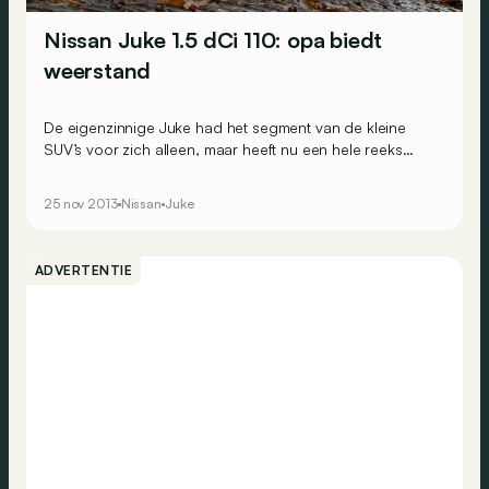
Nissan Juke 1.5 dCi 110: opa biedt
weerstand
De eigenzinnige Juke had het segment van de kleine
SUV’s voor zich alleen, maar heeft nu een hele reeks
concurrenten: Peugeot 2008, Opel Mokka, Chevrolet
Trax, Renault Captur, … Nissan heeft zijn zaakjes nog
25 nov 2013
Nissan
Juke
eens op orde gezet en stuurt een verfijnde Juke naar het
slagveld.
ADVERTENTIE