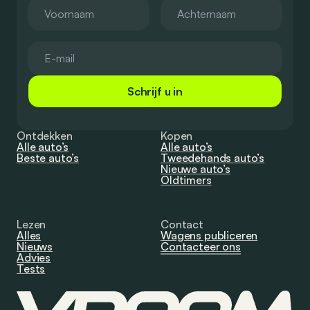
Schrijf u in
Ontdekken
Kopen
Alle auto’s
Alle auto’s
Beste auto’s
Tweedehands auto’s
Nieuwe auto’s
Oldtimers
Lezen
Contact
Alles
Wagens publiceren
Nieuws
Contacteer ons
Advies
Tests