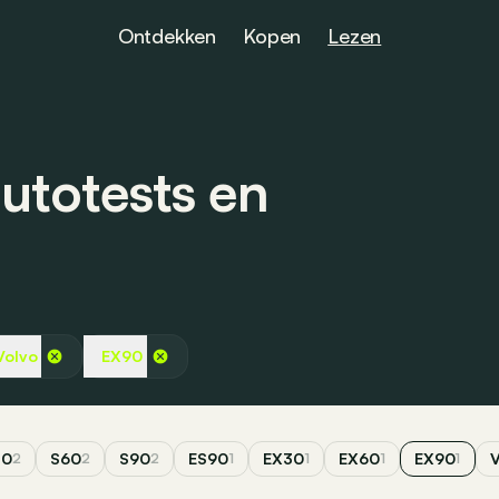
Ontdekken
Kopen
Lezen
utotests en
Volvo
EX90
40
S60
S90
ES90
EX30
EX60
EX90
2
2
2
1
1
1
1