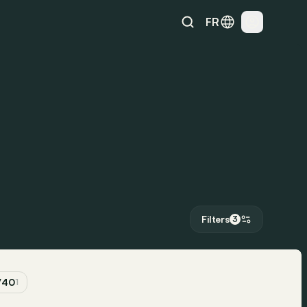
FR
Filters
3
V40
1