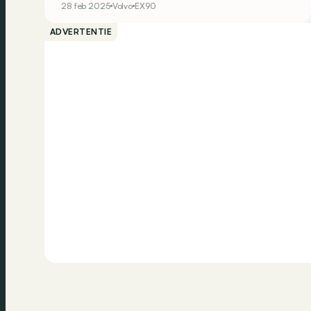
28 feb 2025
Volvo
EX90
zullen we zien.
ADVERTENTIE