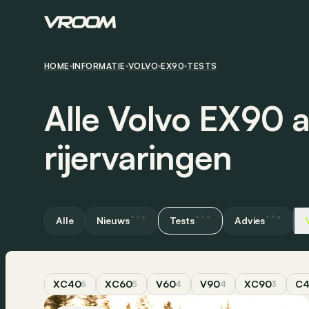
HOME
INFORMATIE
VOLVO
EX90
TESTS
Alle Volvo EX90 a
rijervaringen
Alle
Nieuws
Tests
Advies
XC40
XC60
V60
V90
XC90
C
6
5
4
4
3