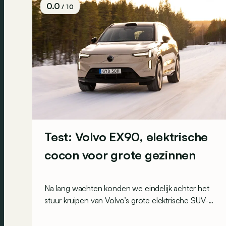
0.0
/ 10
Test: Volvo EX90, elektrische
cocon voor grote gezinnen
Na lang wachten konden we eindelijk achter het
stuur kruipen van Volvo’s grote elektrische SUV-
vlaggenschip. Een model dat grote gezinnen
een wereld van zachtheid en stilte belooft. Dat