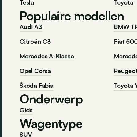
Tesla
Toyota
Populaire modellen
Audi A3
BMW 1 
Citroën C3
Fiat 50
Mercedes A-Klasse
Mercede
Opel Corsa
Peugeo
Škoda Fabia
Toyota Y
Onderwerp
Gids
Wagentype
SUV