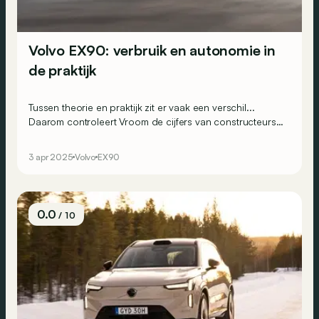
Volvo EX90: verbruik en autonomie in
de praktijk
Tussen theorie en praktijk zit er vaak een verschil...
Daarom controleert Vroom de cijfers van constructeurs
qua verbruik en autonomie via realistische ritten op
Belgische wegen. Vandaag kruipen we achter het stuur
3 apr 2025
Volvo
EX90
van het vlaggenschip van Volvo: een elektrische SUV
van bijna 3 ton in deze Twin Motor-uitvoering.
0.0
/ 10