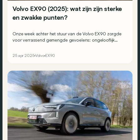
Volvo EX90 (2025): wat zijn zijn sterke
en zwakke punten?
Onze week achter het stuur van de Volvo EX90 zorgde
voor verrassend gemengde gevoelens: ongelooflijk
zacht, ontspannend en comfortabel aan de ene kant,
maar ook lichtjes frustrerend aan de andere kant...
25 apr 2025
Volvo
EX90