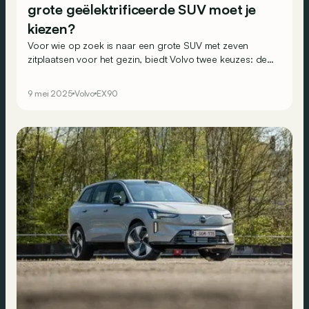
grote geëlektrificeerde SUV moet je
kiezen?
Voor wie op zoek is naar een grote SUV met zeven
zitplaatsen voor het gezin, biedt Volvo twee keuzes: de
nieuwe 100% elektrische EX90 of de XC90 die net is
gemoderniseerd en waarvan de plug-in hybride
9 mei 2025
Volvo
EX90
aandrijflijn opnieuw fiscaal interessant wordt.