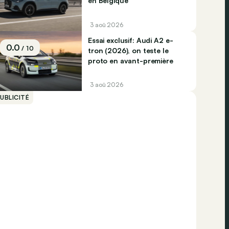
en Belgique
3 aoû 2026
Essai exclusif: Audi A2 e-
0.0
/ 10
tron (2026), on teste le
proto en avant-première
3 aoû 2026
UBLICITÉ