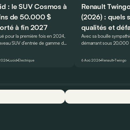
id : le SUV Cosmos à
Renault Twingo
ns de 50.000 $
(2026) : quels 
orté à fin 2027
qualités et déf
é pour la première fois en 2024,
Avec sa bouille sympathi
uveau SUV d’entrée de gamme de
démarrant sous 20.000 €
devait initialement enrichir la
Twingo E-Tech figure pa
 du constructeur d’ici la fin de
citadines électriques les 
2026
Lucid
Électrique
6 Aoû 2026
Renault
Twingo
ée 2026.
séduisantes du moment.
que l’idylle se confirme à
ses principaux points for
quelques faiblesses.