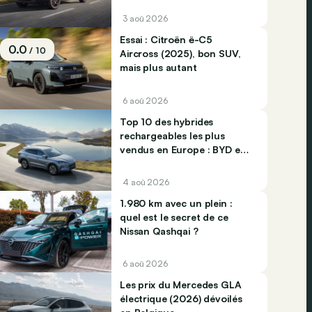
3 aoû 2026
Essai : Citroën ë-C5
0.0
/ 10
Aircross (2025), bon SUV,
mais plus autant
6 aoû 2026
Top 10 des hybrides
rechargeables les plus
vendus en Europe : BYD et
Jaecco dominent
4 aoû 2026
1.980 km avec un plein :
quel est le secret de ce
Nissan Qashqai ?
6 aoû 2026
Les prix du Mercedes GLA
électrique (2026) dévoilés