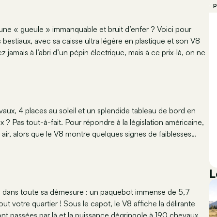
P
une « gueule » immanquable et bruit d’enfer ? Voici pour
s bestiaux, avec sa caisse ultra légère en plastique et son V8
amais à l’abri d’un pépin électrique, mais à ce prix-là, on ne
vaux, 4 places au soleil et un splendide tableau de bord en
ix ? Pas tout-à-fait. Pour répondre à la législation américaine,
 air, alors que le V8 montre quelques signes de faiblesses…
L
ue dans toute sa démesure : un paquebot immense de 5,7
t votre quartier ! Sous le capot, le V8 affiche la délirante
sont passées par là et la puissance dégringole à 190 chevaux.