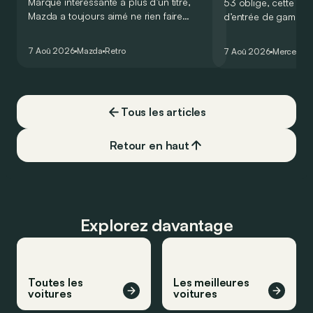
Marque intéressante à plus d’un titre,
53 oblige, cette nou
Mazda a toujours aimé ne rien faire
d’entrée de gamme
comme les autres. Ce concept présenté
GT Coupé 4 Portes 
au salon de Détroit en 2006 le prouve
un six-cylindre en li
7 Aoû 2026
Mazda
Retro
7 Aoû 2026
Mercedes
de la plus belle des manières…
moins…
Tous les articles
Retour en haut
Explorez davantage
Toutes les
Les meilleures
voitures
voitures