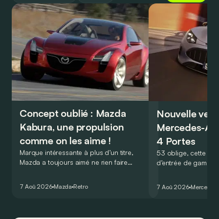
Concept oublié : Mazda
Nouvelle vers
Kabura, une propulsion
Mercedes-A
comme on les aime !
4 Portes
Marque intéressante à plus d’un titre,
53 oblige, cette nou
Mazda a toujours aimé ne rien faire
d’entrée de gamme
comme les autres. Ce concept présenté
GT Coupé 4 Portes 
au salon de Détroit en 2006 le prouve
un six-cylindre en li
7 Aoû 2026
Mazda
Retro
7 Aoû 2026
Mercedes
de la plus belle des manières…
moins…