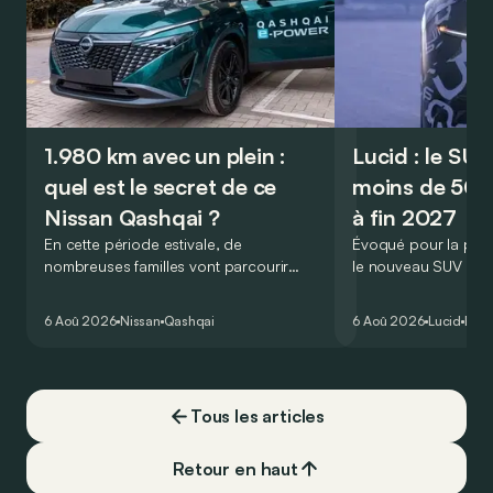
1.980 km avec un plein :
Lucid : le SU
quel est le secret de ce
moins de 50.
Nissan Qashqai ?
à fin 2027
En cette période estivale, de
Évoqué pour la prem
nombreuses familles vont parcourir
le nouveau SUV d’e
2.000 km durant leurs vacances.
Lucid devait initialem
Visiblement, en optant pour le Nissan
gamme du constructeu
6 Aoû 2026
Nissan
Qashqai
6 Aoû 2026
Lucid
Élec
Qashqai e-Power, il serait possible de
l’année 2026.
couvrir toute cette distance… sans
devoir chercher la moindre pompe à
carburant, ni borne de recharge. Est-ce
Tous les articles
vrai ?
Retour en haut