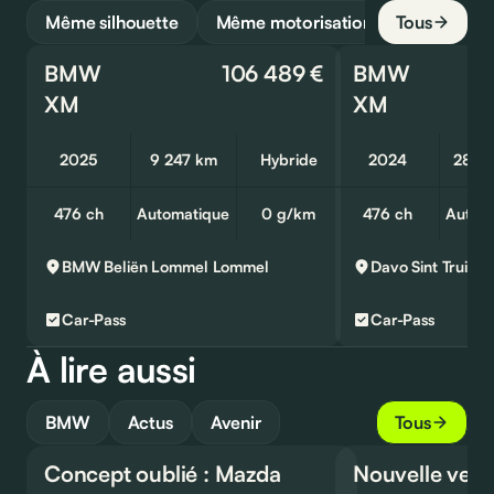
Même silhouette
Même motorisation
Tous
BMW
106 489 €
BMW
XM
XM
2025
9 247 km
Hybride
2024
28 6
476 ch
Automatique
0 g/km
476 ch
Autom
BMW Beliën Lommel
Lommel
Davo Sint Truide
Car-Pass
Car-Pass
À lire aussi
BMW
Actus
Avenir
Tous
Concept oublié : Mazda
Nouvelle vers