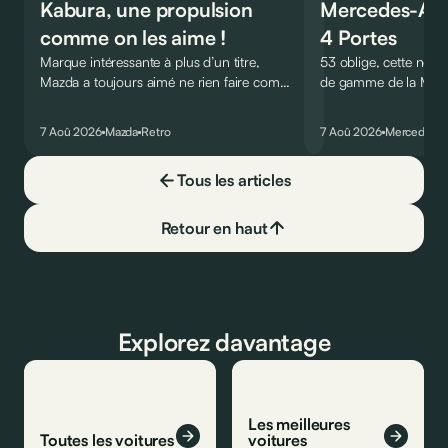
Kabura, une propulsion
Mercedes-AM
comme on les aime !
4 Portes
Marque intéressante à plus d’un titre,
53 oblige, cette nouve
Mazda a toujours aimé ne rien faire comme
de gamme de la Me
les autres. Ce concept présenté au salon de
Coupé 4 Portes troq
Détroit en 2006 le prouve de la plus belle
six-cylindre en ligne.
7 Aoû 2026
Mazda
Retro
7 Aoû 2026
Mercedes
des manières…
moins…
Tous les articles
Retour en haut
Explorez davantage
Les meilleures
Toutes les voitures
voitures