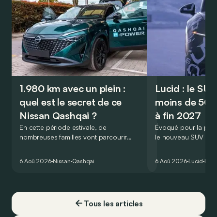
1.980 km avec un plein :
Lucid : le SU
quel est le secret de ce
moins de 50.
Nissan Qashqai ?
à fin 2027
En cette période estivale, de
Évoqué pour la prem
nombreuses familles vont parcourir
le nouveau SUV d’e
2.000 km durant leurs vacances.
Lucid devait initialem
Visiblement, en optant pour le Nissan
gamme du constructeu
6 Aoû 2026
Nissan
Qashqai
6 Aoû 2026
Lucid
Élec
Qashqai e-Power, il serait possible de
l’année 2026.
couvrir toute cette distance… sans
devoir chercher la moindre pompe à
carburant, ni borne de recharge. Est-ce
Tous les articles
vrai ?