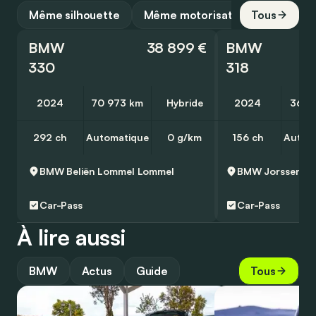
Même silhouette
Même motorisation
Tous
BMW
38 899 €
BMW
330
318
2024
70 973 km
Hybride
2024
36 7
292 ch
Automatique
0 g/km
156 ch
Autom
BMW Beliën Lommel
Lommel
BMW Jorssen N
Car-Pass
Car-Pass
À lire aussi
BMW
Actus
Guide
Tous