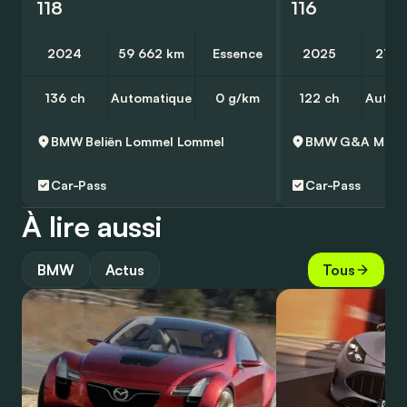
118
116
2024
59 662 km
Essence
2025
21 6
136 ch
Automatique
0 g/km
122 ch
Autom
BMW Beliën Lommel
Lommel
BMW G&A Moto
Car-Pass
Car-Pass
À lire aussi
BMW
Actus
Tous