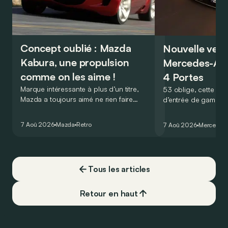
Concept oublié : Mazda
Nouvelle vers
Kabura, une propulsion
Mercedes-A
comme on les aime !
4 Portes
Marque intéressante à plus d’un titre,
53 oblige, cette nou
Mazda a toujours aimé ne rien faire
d’entrée de gamme
comme les autres. Ce concept présenté
GT Coupé 4 Portes 
au salon de Détroit en 2006 le prouve
un six-cylindre en li
7 Aoû 2026
Mazda
Retro
7 Aoû 2026
Mercedes
de la plus belle des manières…
moins…
Tous les articles
Retour en haut